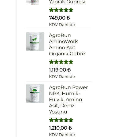
Yaprak Gübresi
5 üzerinden
749,00
₺
5.00
oy
KDV Dahildir
aldı
AgroRun
AminoWork
Amino Asit
Organik Gübre
5 üzerinden
1.119,00
₺
5.00
oy
KDV Dahildir
aldı
AgroRun Power
NPK, Humik-
Fulvik, Amino
Asit, Deniz
Yosunu
5 üzerinden
1.210,00
₺
5.00
oy
KDV Dahildir
aldı