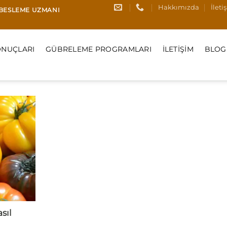
Hakkımızda
İleti
I BESLEME UZMANI
NUÇLARI
GÜBRELEME PROGRAMLARI
İLETIŞIM
BLOG
sıl