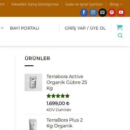
şim
Mesafeli Satış Sözleşmesi
İade ve İptal Şartları
Blog
BAYI PORTALI
GIRIŞ YAP / ÜYE OL
ÜRÜNLER
Terrabora Active
Organik Gübre 25
Kg
5 üzerinden
1.699,00
₺
5.00
oy
KDV Dahildir
aldı
TerraBora Plus 2
Kg Organik