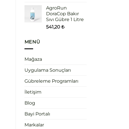
AgroRun
DoraCop Bakır
Sıvı Gübre 1 Litre
541,20
₺
MENÜ
Mağaza
Uygulama Sonuçları
Gübreleme Programları
İletişim
Blog
Bayi Portalı
Markalar