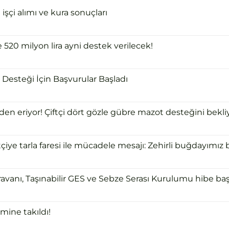
şçi alımı ve kura sonuçları
e 520 milyon lira ayni destek verilecek!
Desteği İçin Başvurular Başladı
 eriyor! Çiftçi dört gözle gübre mazot desteğini bekliy
ye tarla faresi ile mücadele mesajı: Zehirli buğdayımız bi
ravanı, Taşınabilir GES ve Sebze Serası Kurulumu hibe başv
mine takıldı!