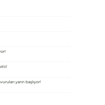
or!
tti!
uruları yarın başlıyor!