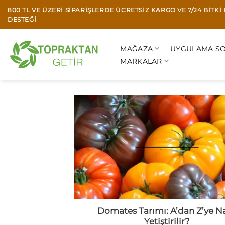
İçeriğe
800 TL VE ÜZERI SIPARIŞLERDE ÜCRETSIZ KARGO VE 7/24 BITK
atla
DESTEĞI
MAĞAZA
UYGULAMA SO
MARKALAR
Domates Tarımı: A’dan Z’ye Na
Yetiştirilir?