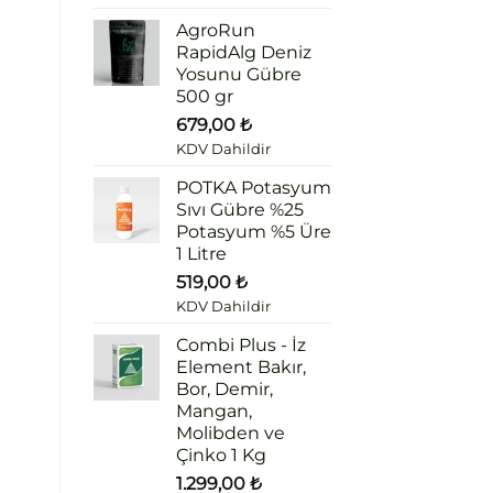
AgroRun
RapidAlg Deniz
Yosunu Gübre
500 gr
679,00
₺
KDV Dahildir
POTKA Potasyum
Sıvı Gübre %25
Potasyum %5 Üre
1 Litre
519,00
₺
KDV Dahildir
Combi Plus - İz
Element Bakır,
Bor, Demir,
Mangan,
Molibden ve
Çinko 1 Kg
1.299,00
₺