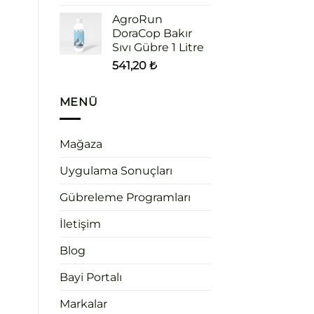
AgroRun
DoraCop Bakır
Sıvı Gübre 1 Litre
541,20
₺
MENÜ
Mağaza
Uygulama Sonuçları
Gübreleme Programları
İletişim
Blog
Bayi Portalı
Markalar