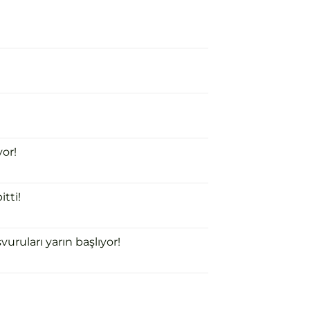
or!
tti!
uruları yarın başlıyor!