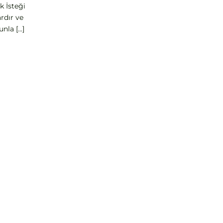
k İsteği
rdır ve
la [...]