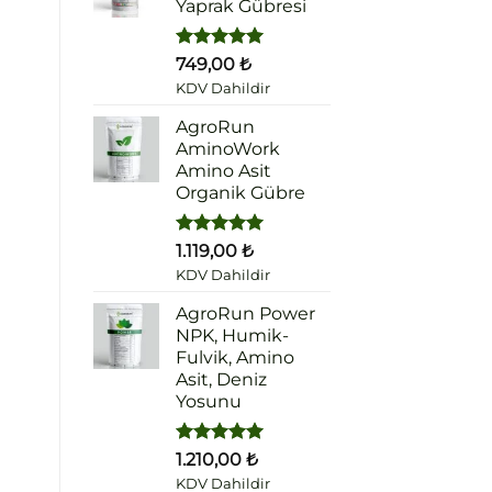
Yaprak Gübresi
5 üzerinden
749,00
₺
5.00
oy
KDV Dahildir
aldı
AgroRun
AminoWork
Amino Asit
Organik Gübre
5 üzerinden
1.119,00
₺
5.00
oy
KDV Dahildir
aldı
AgroRun Power
NPK, Humik-
Fulvik, Amino
Asit, Deniz
Yosunu
5 üzerinden
1.210,00
₺
5.00
oy
KDV Dahildir
aldı