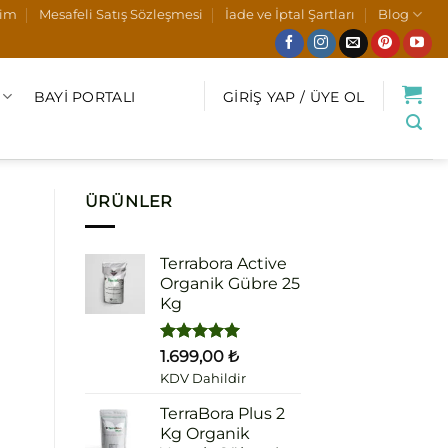
şim
Mesafeli Satış Sözleşmesi
İade ve İptal Şartları
Blog
BAYI PORTALI
GIRIŞ YAP / ÜYE OL
ÜRÜNLER
Terrabora Active
Organik Gübre 25
Kg
5 üzerinden
1.699,00
₺
5.00
oy
KDV Dahildir
aldı
TerraBora Plus 2
Kg Organik