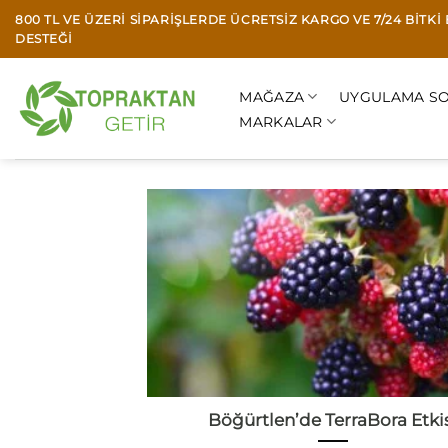
İçeriğe
800 TL VE ÜZERI SIPARIŞLERDE ÜCRETSIZ KARGO VE 7/24 BITK
atla
DESTEĞI
MAĞAZA
UYGULAMA SO
MARKALAR
Böğürtlen’de TerraBora Etki