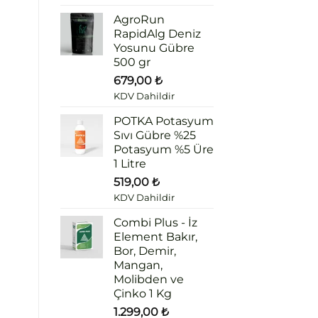
AgroRun
RapidAlg Deniz
Yosunu Gübre
500 gr
679,00
₺
KDV Dahildir
POTKA Potasyum
Sıvı Gübre %25
Potasyum %5 Üre
1 Litre
519,00
₺
KDV Dahildir
Combi Plus - İz
Element Bakır,
Bor, Demir,
Mangan,
Molibden ve
Çinko 1 Kg
1.299,00
₺