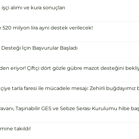
şçi alımı ve kura sonuçları
e 520 milyon lira ayni destek verilecek!
Desteği İçin Başvurular Başladı
 eriyor! Çiftçi dört gözle gübre mazot desteğini bekliy
ye tarla faresi ile mücadele mesajı: Zehirli buğdayımız bi
ravanı, Taşınabilir GES ve Sebze Serası Kurulumu hibe başv
mine takıldı!