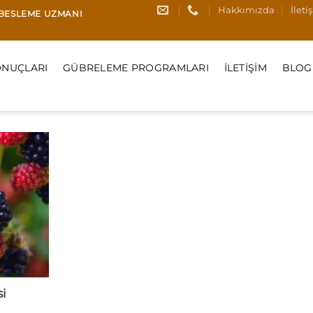
Hakkımızda
İleti
I BESLEME UZMANI
NUÇLARI
GÜBRELEME PROGRAMLARI
İLETIŞIM
BLOG
si