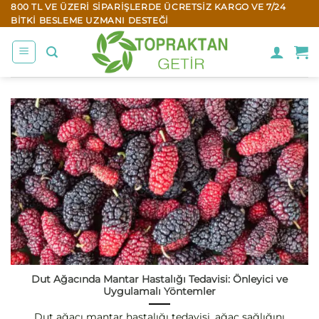
İçeriğe
800 TL VE ÜZERI SIPARIŞLERDE ÜCRETSIZ KARGO VE 7/24
BITKI BESLEME UZMANI DESTEĞI
atla
Dut Ağacında Mantar Hastalığı Tedavisi: Önleyici ve
Uygulamalı Yöntemler
Dut ağacı mantar hastalığı tedavisi, ağaç sağlığını