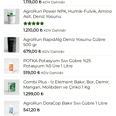
5 üzerinden
1.119,00
₺
KDV Dahildir
5.00
oy
aldı
AgroRun Power NPK, Humik-Fulvik, Amino
Asit, Deniz Yosunu
5 üzerinden
1.210,00
₺
KDV Dahildir
5.00
oy
aldı
AgroRun RapidAlg Deniz Yosunu Gübre
500 gr
679,00
₺
KDV Dahildir
POTKA Potasyum Sıvı Gübre %25
Potasyum %5 Üre 1 Litre
519,00
₺
KDV Dahildir
Combi Plus - İz Element Bakır, Bor, Demir,
Mangan, Molibden ve Çinko 1 Kg
1.299,00
₺
AgroRun DoraCop Bakır Sıvı Gübre 1 Litre
541,20
₺