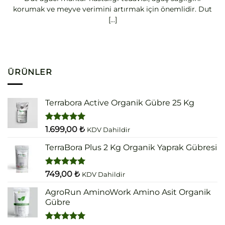
korumak ve meyve verimini artırmak için önemlidir. Dut
[...]
ÜRÜNLER
Terrabora Active Organik Gübre 25 Kg
5 üzerinden
1.699,00
₺
KDV Dahildir
5.00
oy
aldı
TerraBora Plus 2 Kg Organik Yaprak Gübresi
5 üzerinden
749,00
₺
KDV Dahildir
5.00
oy
aldı
AgroRun AminoWork Amino Asit Organik
Gübre