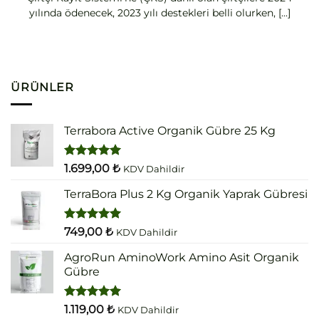
yılında ödenecek, 2023 yılı destekleri belli olurken, [...]
ÜRÜNLER
Terrabora Active Organik Gübre 25 Kg
5 üzerinden
1.699,00
₺
KDV Dahildir
5.00
oy
aldı
TerraBora Plus 2 Kg Organik Yaprak Gübresi
5 üzerinden
749,00
₺
KDV Dahildir
5.00
oy
aldı
AgroRun AminoWork Amino Asit Organik
Gübre
5 üzerinden
1.119,00
₺
KDV Dahildir