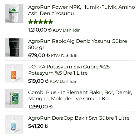
5.00
oy
aldı
AgroRun Power NPK, Humik-Fulvik, Amino
Asit, Deniz Yosunu
5 üzerinden
1.210,00
₺
KDV Dahildir
5.00
oy
aldı
AgroRun RapidAlg Deniz Yosunu Gübre
500 gr
679,00
₺
KDV Dahildir
POTKA Potasyum Sıvı Gübre %25
Potasyum %5 Üre 1 Litre
519,00
₺
KDV Dahildir
Combi Plus - İz Element Bakır, Bor, Demir,
Mangan, Molibden ve Çinko 1 Kg
1.299,00
₺
AgroRun DoraCop Bakır Sıvı Gübre 1 Litre
541,20
₺