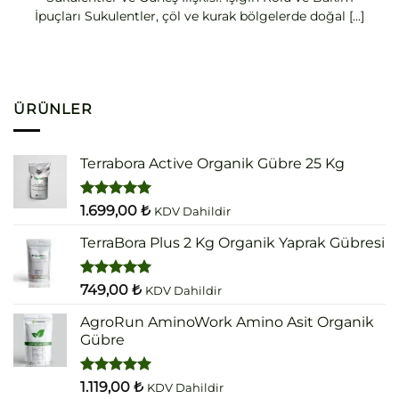
İpuçları Sukulentler, çöl ve kurak bölgelerde doğal [...]
ÜRÜNLER
Terrabora Active Organik Gübre 25 Kg
5 üzerinden
1.699,00
₺
KDV Dahildir
5.00
oy
aldı
TerraBora Plus 2 Kg Organik Yaprak Gübresi
5 üzerinden
749,00
₺
KDV Dahildir
5.00
oy
aldı
AgroRun AminoWork Amino Asit Organik
Gübre
5 üzerinden
1.119,00
₺
KDV Dahildir