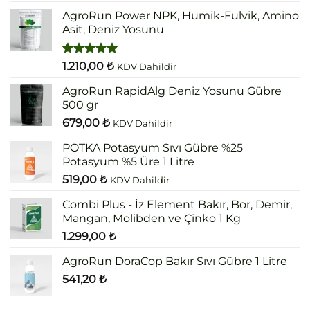
5.00
oy
aldı
AgroRun Power NPK, Humik-Fulvik, Amino
Asit, Deniz Yosunu
5 üzerinden
1.210,00
₺
KDV Dahildir
5.00
oy
aldı
AgroRun RapidAlg Deniz Yosunu Gübre
500 gr
679,00
₺
KDV Dahildir
POTKA Potasyum Sıvı Gübre %25
Potasyum %5 Üre 1 Litre
519,00
₺
KDV Dahildir
Combi Plus - İz Element Bakır, Bor, Demir,
Mangan, Molibden ve Çinko 1 Kg
1.299,00
₺
AgroRun DoraCop Bakır Sıvı Gübre 1 Litre
541,20
₺