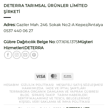
DETERRA TARIMSAL ÜRÜNLER LIMITED
ŞIRKETI
Adres:
Gaziler Mah. 246. Sokak No:2-A Kepez/Antalya
0537 440 06 27
Gübre Dağıtıcılık Belge No:
07.1616.1375
Müşteri
Hizmetleri:
DETERRA
HESABIM
GIZLILIK POLITIKASI
MESAFELI SATIŞ SÖZLEŞMESI
HAKKIMIZDA
İADE VE İPTAL ŞARTLARI
TERRABORA ORGANIK DAMLAMA VE YAPRAK GÜBRESI
BLOG
SIPARIŞ TAKIP
TARIM HABERLERI
SERTIFIKALARIMIZ VE TESCIL BELGELERIMIZ
KİŞİSEL VERİ SAKLAMA VE İMHA POLİTİKASI