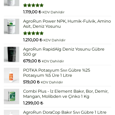
5 üzerinden
1.119,00
₺
KDV Dahildir
5.00
oy
aldı
AgroRun Power NPK, Humik-Fulvik, Amino
Asit, Deniz Yosunu
5 üzerinden
1.210,00
₺
KDV Dahildir
5.00
oy
aldı
AgroRun RapidAlg Deniz Yosunu Gübre
500 gr
679,00
₺
KDV Dahildir
POTKA Potasyum Sıvı Gübre %25
Potasyum %5 Üre 1 Litre
519,00
₺
KDV Dahildir
Combi Plus - İz Element Bakır, Bor, Demir,
Mangan, Molibden ve Çinko 1 Kg
1.299,00
₺
AgroRun DoraCop Bakır Sıvı Gübre 1 Litre