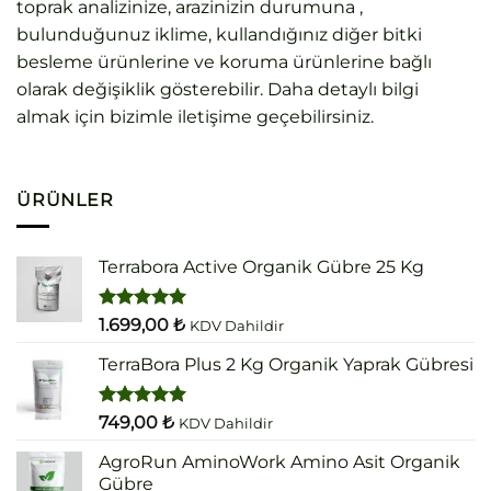
toprak analizinize, arazinizin durumuna ,
bulunduğunuz iklime, kullandığınız diğer bitki
besleme ürünlerine ve koruma ürünlerine bağlı
olarak değişiklik gösterebilir. Daha detaylı bilgi
almak için bizimle iletişime geçebilirsiniz.
ÜRÜNLER
Terrabora Active Organik Gübre 25 Kg
5 üzerinden
1.699,00
₺
KDV Dahildir
5.00
oy
aldı
TerraBora Plus 2 Kg Organik Yaprak Gübresi
5 üzerinden
749,00
₺
KDV Dahildir
5.00
oy
aldı
AgroRun AminoWork Amino Asit Organik
Gübre