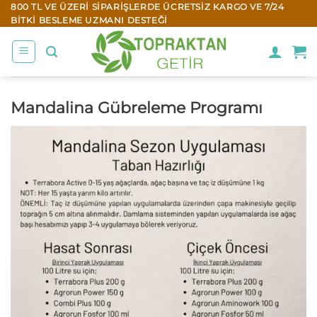
İçeriğe
800 TL VE ÜZERI SIPARIŞLERDE ÜCRETSIZ KARGO VE 7/24
BITKI BESLEME UZMANI DESTEĞI
atla
Mandalina Gübreleme Programı