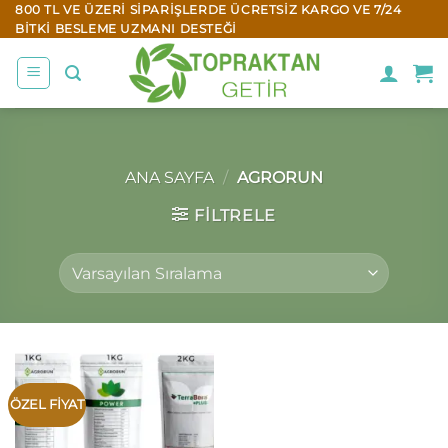
İçeriğe
800 TL VE ÜZERI SIPARIŞLERDE ÜCRETSIZ KARGO VE 7/24
BITKI BESLEME UZMANI DESTEĞI
atla
ANA SAYFA
/
AGRORUN
FILTRELE
ÖZEL FİYAT