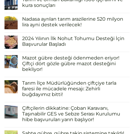
kura sonuçları
Nadasa ayrılan tarım arazilerine 520 milyon
lira ayni destek verilecek!
2024 Yılının İlk Nohut Tohumu Desteği İçin
Başvurular Başladı
Mazot gübre desteği ödenmeden eriyor!
Çiftçi dört gözle gübre mazot desteğini
bekliyor!
Tarım İlçe Müdürlüğünden çiftçiye tarla
faresi ile mücadele mesajı: Zehirli
buğdayımız bitti!
Çiftçilerin dikkatine: Çoban Karavanı,
Taşınabilir GES ve Sebze Serası Kurulumu
hibe başvuruları yarın başlıyor!
Sahte gübre, gübre takip sistemine takıldı!