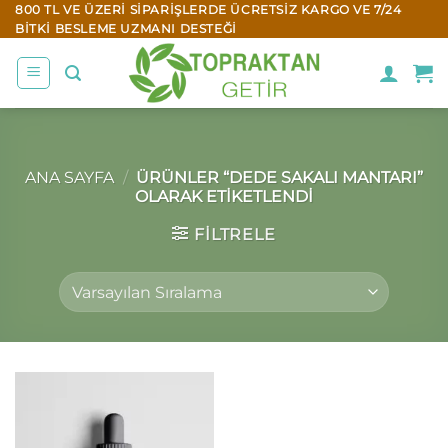
İçeriğe
800 TL VE ÜZERI SIPARIŞLERDE ÜCRETSIZ KARGO VE 7/24
BITKI BESLEME UZMANI DESTEĞI
atla
ANA SAYFA
/
ÜRÜNLER “DEDE SAKALI MANTARI”
OLARAK ETIKETLENDI
FILTRELE