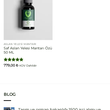
ASLAN YELESI MANTARI
Saf Aslan Yelesi Mantarı Özü
50 ML
5 üzerinden
779,00
₺
KDV Dahildir
5.00
oy
aldı
BLOG
Tarım ve orman bakanlığı 1500 işçi alımı ve