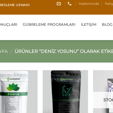
Hakkımızda
İleti
I BESLEME UZMANI
NUÇLARI
GÜBRELEME PROGRAMLARI
İLETIŞIM
BLOG
YFA
/
ÜRÜNLER “DENIZ YOSUNU” OLARAK ETIK
STO