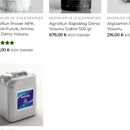
MLER VE İZ ELEMENTLER
ENZIMLER VE İZ ELEMENTLER
ENZIMLER VE
oRun Power NPK,
AgroRun RapidAlg Deniz
Algizamin 
k-Fulvik, Amino
Yosunu Gübre 500 gr
Yosunu
, Deniz Yosunu
679,00
₺
216,00
₺
KDV Dahildir
KD
erinden
0,00
₺
KDV Dahildir
oy