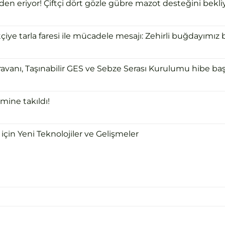
 eriyor! Çiftçi dört gözle gübre mazot desteğini bekliy
ye tarla faresi ile mücadele mesajı: Zehirli buğdayımız bi
ravanı, Taşınabilir GES ve Sebze Serası Kurulumu hibe başv
mine takıldı!
için Yeni Teknolojiler ve Gelişmeler