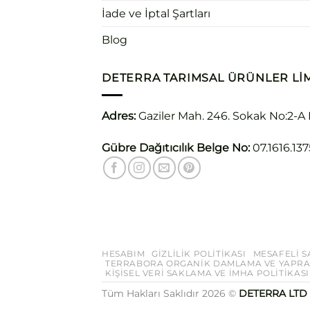
İade ve İptal Şartları
Blog
DETERRA TARIMSAL ÜRÜNLER LIM
Adres:
Gaziler Mah. 246. Sokak No:2-A
Gübre Dağıtıcılık Belge No:
07.1616.137
HESABIM
GIZLILIK POLITIKASI
MESAFELI S
TERRABORA ORGANIK DAMLAMA VE YAPRA
KİŞİSEL VERİ SAKLAMA VE İMHA POLİTİKASI
Tüm Hakları Saklıdır 2026 ©
DETERRA LTD