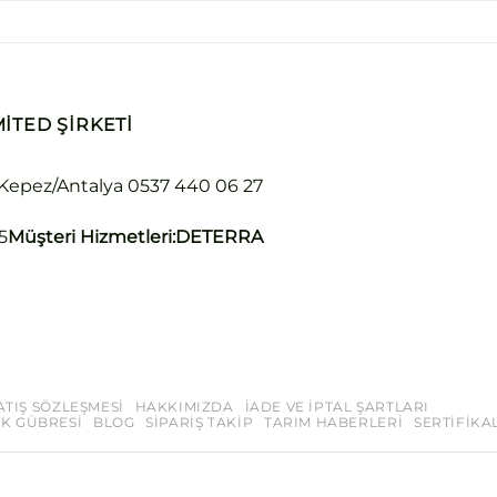
ITED ŞIRKETI
 Kepez/Antalya
0537 440 06 27
5
Müşteri Hizmetleri:
DETERRA
ATIŞ SÖZLEŞMESI
HAKKIMIZDA
İADE VE İPTAL ŞARTLARI
K GÜBRESI
BLOG
SIPARIŞ TAKIP
TARIM HABERLERI
SERTIFIKA