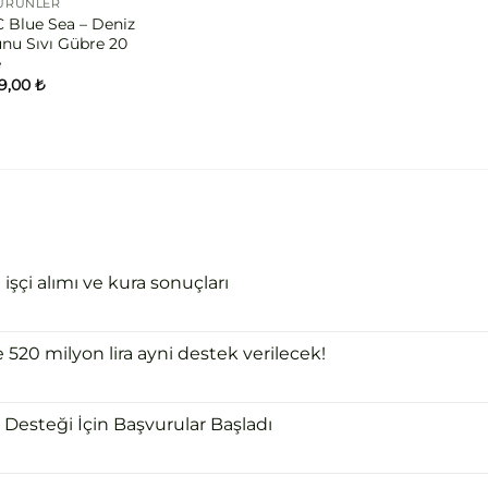
 ÜRÜNLER
Blue Sea – Deniz
nu Sıvı Gübre 20
e
99,00
₺
şçi alımı ve kura sonuçları
e 520 milyon lira ayni destek verilecek!
Desteği İçin Başvurular Başladı