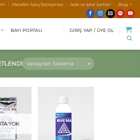
şim
Mesafeli Satış Sözleşmesi
İade ve İptal Şartları
Blog
BAYI PORTALI
GIRIŞ YAP / ÜYE OL
ETLENDI
KTA YOK