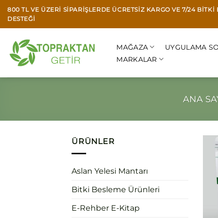
İçeriğe
800 TL VE ÜZERI SIPARIŞLERDE ÜCRETSIZ KARGO VE 7/24 BITK
atla
DESTEĞI
MAĞAZA
UYGULAMA SO
MARKALAR
ANA SA
ÜRÜNLER
Aslan Yelesi Mantarı
Bitki Besleme Ürünleri
E-Rehber E-Kitap