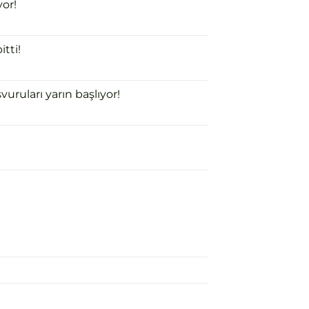
or!
tti!
uruları yarın başlıyor!