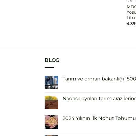
SIVI
MDC 
Yosu
Litr
4.3
BLOG
Tarım ve orman bakanlığı 1500 i
Nadasa ayrılan tarım arazilerin
2024 Yılının İlk Nohut Tohumu 