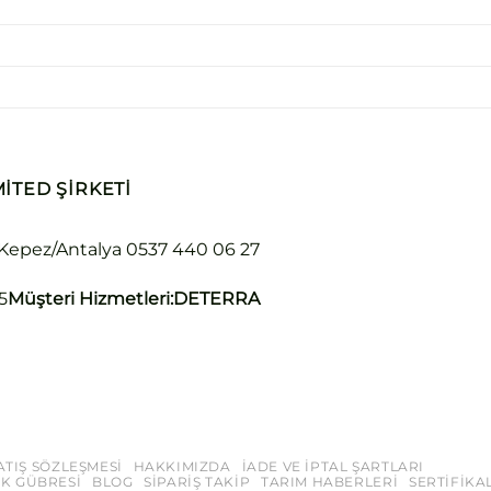
ITED ŞIRKETI
 Kepez/Antalya
0537 440 06 27
5
Müşteri Hizmetleri:
DETERRA
ATIŞ SÖZLEŞMESI
HAKKIMIZDA
İADE VE İPTAL ŞARTLARI
K GÜBRESI
BLOG
SIPARIŞ TAKIP
TARIM HABERLERI
SERTIFIKA