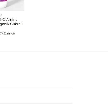
ER
İNO Amino
rganik Gübre 1
V Dahildir