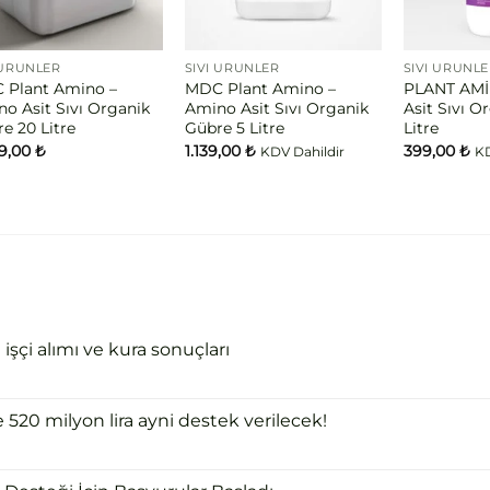
 ÜRÜNLER
SIVI ÜRÜNLER
SIVI ÜRÜNL
 Plant Amino –
MDC Plant Amino –
PLANT AM
o Asit Sıvı Organik
Amino Asit Sıvı Organik
Asit Sıvı O
e 20 Litre
Gübre 5 Litre
Litre
99,00
₺
1.139,00
₺
399,00
₺
KDV Dahildir
KD
şçi alımı ve kura sonuçları
e 520 milyon lira ayni destek verilecek!