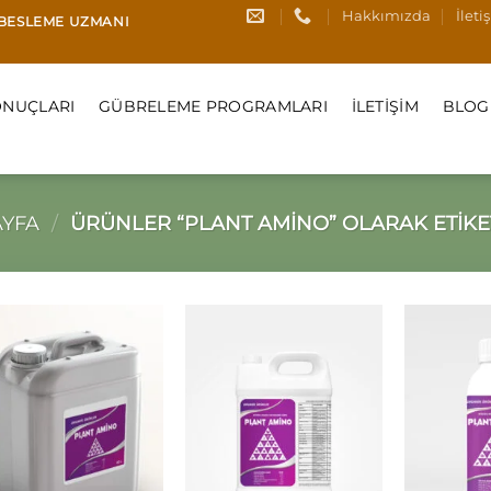
Hakkımızda
İleti
I BESLEME UZMANI
NUÇLARI
GÜBRELEME PROGRAMLARI
İLETIŞIM
BLOG
AYFA
/
ÜRÜNLER “PLANT AMINO” OLARAK ETIKE