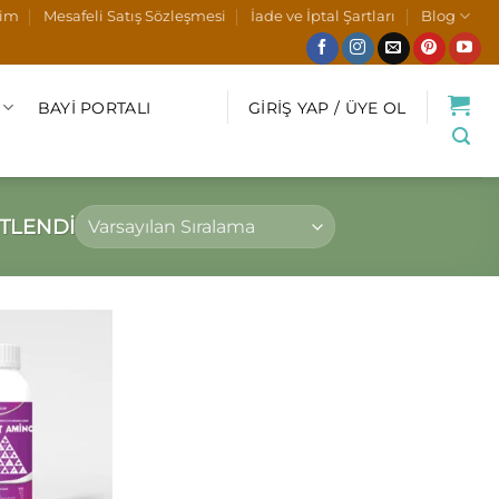
şim
Mesafeli Satış Sözleşmesi
İade ve İptal Şartları
Blog
BAYI PORTALI
GIRIŞ YAP / ÜYE OL
TLENDI