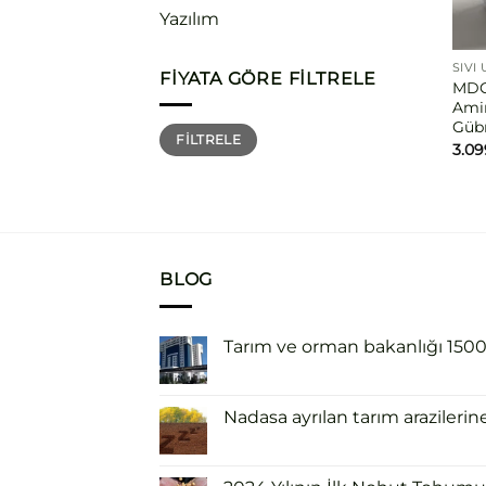
Yazılım
SIVI
FIYATA GÖRE FILTRELE
MDC
Amin
Gübr
En
En
FILTRELE
düşük
yüksek
3.0
fiyat
fiyat
BLOG
Tarım ve orman bakanlığı 1500 i
Nadasa ayrılan tarım arazilerin