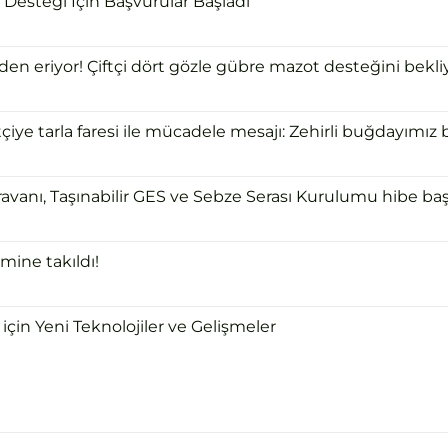
Desteği İçin Başvurular Başladı
 eriyor! Çiftçi dört gözle gübre mazot desteğini bekliy
ye tarla faresi ile mücadele mesajı: Zehirli buğdayımız bi
ravanı, Taşınabilir GES ve Sebze Serası Kurulumu hibe başv
mine takıldı!
için Yeni Teknolojiler ve Gelişmeler