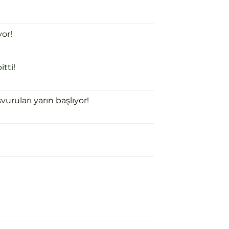
or!
tti!
uruları yarın başlıyor!