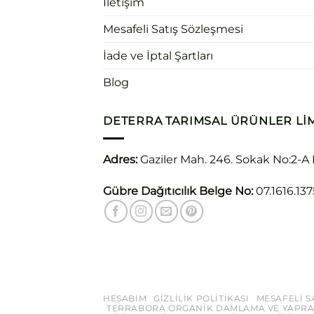
İletişim
Mesafeli Satış Sözleşmesi
İade ve İptal Şartları
Blog
DETERRA TARIMSAL ÜRÜNLER LIM
Adres:
Gaziler Mah. 246. Sokak No:2-A
Gübre Dağıtıcılık Belge No:
07.1616.137
HESABIM
GIZLILIK POLITIKASI
MESAFELI S
TERRABORA ORGANIK DAMLAMA VE YAPRA