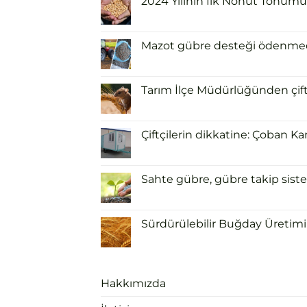
2024 Yılının İlk Nohut Tohumu 
Mazot gübre desteği ödenmeden
Tarım İlçe Müdürlüğünden çiftçi
Çiftçilerin dikkatine: Çoban Ka
Sahte gübre, gübre takip siste
Sürdürülebilir Buğday Üretimi 
Hakkımızda