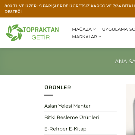
İçeriğe
800 TL VE ÜZERI SIPARIŞLERDE ÜCRETSIZ KARGO VE 7/24 BITK
atla
DESTEĞI
MAĞAZA
UYGULAMA SO
MARKALAR
ANA S
ÜRÜNLER
Aslan Yelesi Mantarı
Bitki Besleme Ürünleri
E-Rehber E-Kitap