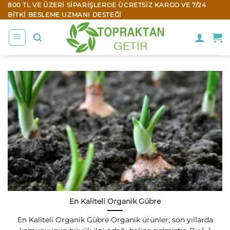
İçeriğe
800 TL VE ÜZERI SIPARIŞLERDE ÜCRETSIZ KARGO VE 7/24
BITKI BESLEME UZMANI DESTEĞI
atla
En Kaliteli Organik Gübre
En Kaliteli Organik Gübre Organik ürünler; son yıllarda