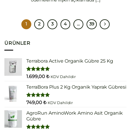
1
2
3
4
…
39
ÜRÜNLER
Terrabora Active Organik Gübre 25 Kg
5 üzerinden
1.699,00
₺
KDV Dahildir
5.00
oy
aldı
TerraBora Plus 2 Kg Organik Yaprak Gübresi
5 üzerinden
749,00
₺
KDV Dahildir
5.00
oy
aldı
AgroRun AminoWork Amino Asit Organik
Gübre