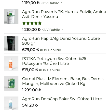
5 üzerinden
1.119,00
₺
KDV Dahildir
5.00
oy
aldı
AgroRun Power NPK, Humik-Fulvik, Amino
Asit, Deniz Yosunu
5 üzerinden
1.210,00
₺
KDV Dahildir
5.00
oy
aldı
AgroRun RapidAlg Deniz Yosunu Gübre
500 gr
679,00
₺
KDV Dahildir
POTKA Potasyum Sıvı Gübre %25
Potasyum %5 Üre 1 Litre
519,00
₺
KDV Dahildir
Combi Plus - İz Element Bakır, Bor, Demir,
Mangan, Molibden ve Çinko 1 Kg
1.299,00
₺
AgroRun DoraCop Bakır Sıvı Gübre 1 Litre
541,20
₺