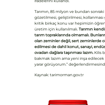
ifadelerini kullandı.
Tarımın, 85 milyon ve bundan sonraki
gözetilmesi, geliştirilmesi, kollanması
kritik birkaç konu var hepimizin öğre
üretim için kullanılmalı.
Tarımın kendisin
tarım topraklarında olmamalı. Bunların
olan zeminler değil, sert zeminlerde ol
edilmesi de dahil konut, sanayi, endüs
ovadan dağlara taşınması lazım.
Kilis b
bakmak lazım ama yeni inşa edilecek
yarar görüyorum.” değerlendirmesin
Kaynak: tarimorman.gov.tr