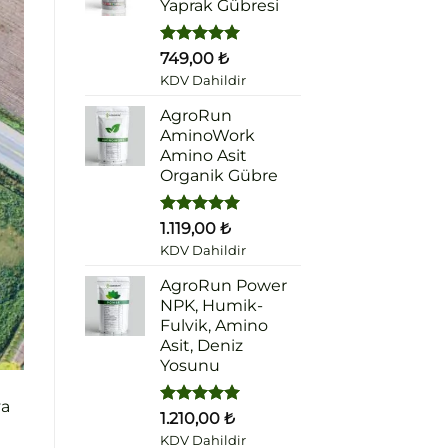
Yaprak Gübresi
5 üzerinden
749,00
₺
5.00
oy
KDV Dahildir
aldı
AgroRun
AminoWork
Amino Asit
Organik Gübre
5 üzerinden
1.119,00
₺
5.00
oy
KDV Dahildir
aldı
AgroRun Power
NPK, Humik-
Fulvik, Amino
Asit, Deniz
Yosunu
ya
5 üzerinden
1.210,00
₺
5.00
oy
KDV Dahildir
aldı