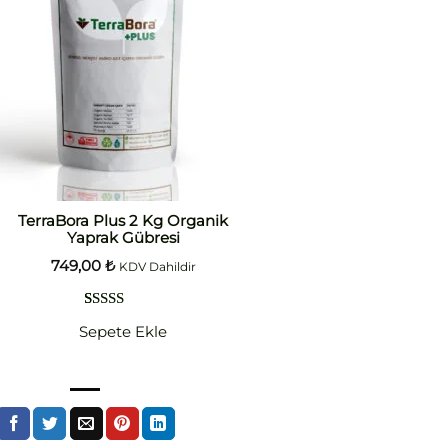
TerraBora Plus 2 Kg Organik
Yaprak Gübresi
749,00
₺
KDV Dahildir
1
müşteri
Sepete Ekle
puanına
dayanarak
5 üzerinden
5.00
puan
aldı