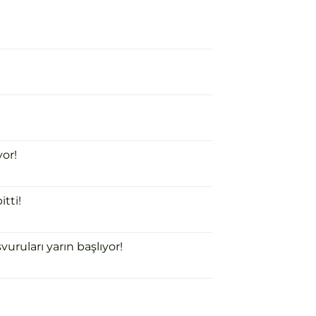
or!
tti!
uruları yarın başlıyor!