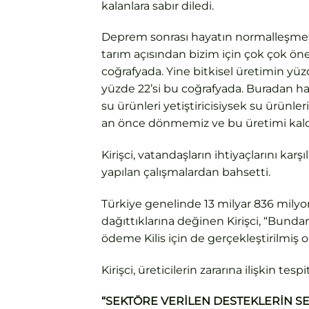
kalanlara sabır diledi.
Deprem sonrası hayatın normalleşmesi
tarım açısından bizim için çok çok ön
coğrafyada. Yine bitkisel üretimin yüzd
yüzde 22’si bu coğrafyada. Buradan har
su ürünleri yetiştiricisiysek su ürünleri
an önce dönmemiz ve bu üretimi kald
Kirişci, vatandaşların ihtiyaçlarını kar
yapılan çalışmalardan bahsetti.
Türkiye genelinde 13 milyar 836 milyon li
dağıttıklarına değinen Kirişci, “Bundan
ödeme Kilis için de gerçekleştirilmiş o
Kirişci, üreticilerin zararına ilişkin tes
“SEKTÖRE VERİLEN DESTEKLERİN S