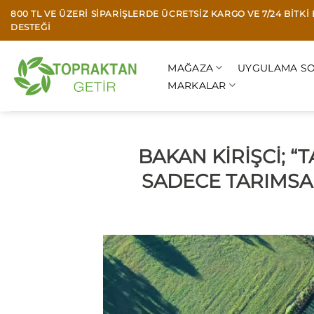
İçeriğe
800 TL VE ÜZERI SIPARIŞLERDE ÜCRETSIZ KARGO VE 7/24 BITK
atla
DESTEĞI
MAĞAZA
UYGULAMA SO
MARKALAR
BAKAN KİRİŞCİ; “
SADECE TARIMSAL