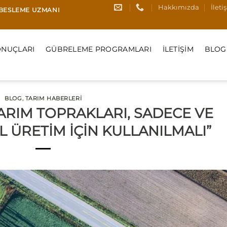
Hakkımızda
İleti
I BESLEME UZMANI
NUÇLARI
GÜBRELEME PROGRAMLARI
İLETIŞIM
BLOG
BLOG
,
TARIM HABERLERI
TARIM TOPRAKLARI, SADECE VE
 ÜRETİM İÇİN KULLANILMALI”