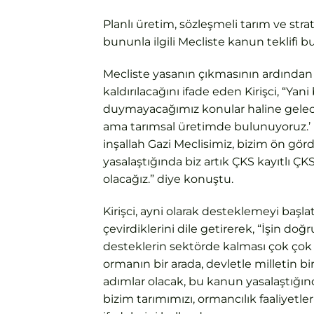
Planlı üretim, sözleşmeli tarım ve stra
bununla ilgili Mecliste kanun teklifi
Mecliste yasanın çıkmasının ardından 
kaldırılacağını ifade eden Kirişci, “Ya
duymayacağımız konular haline gelecek. S
ama tarımsal üretimde bulunuyoruz.’ D
inşallah Gazi Meclisimiz, bizim ön gö
yasalaştığında biz artık ÇKS kayıtlı Ç
olacağız.” diye konuştu.
Kirişci, ayni olarak desteklemeyi başl
çevirdiklerini dile getirerek, “İşin d
desteklerin sektörde kalması çok çok 
ormanın bir arada, devletle milletin bi
adımlar olacak, bu kanun yasalaştığın
bizim tarımımızı, ormancılık faaliyetler