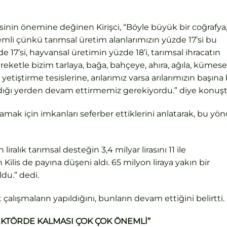
nin önemine değinen Kirişci, “Böyle büyük bir coğrafya
emli çünkü tarımsal üretim alanlarımızın yüzde 17’si bu
e 17’si, hayvansal üretimin yüzde 18’i, tarımsal ihracatın
eketle bizim tarlaya, bağa, bahçeye, ahıra, ağıla, kümese
 yetiştirme tesislerine, arılarımız varsa arılarımızın başına 
ığı yerden devam ettirmemiz gerekiyordu.” diye konuşt
şılamak için imkanları seferber ettiklerini anlatarak, bu yö
ralık tarımsal desteğin 3,4 milyar lirasını 11 ile
 Kilis de payına düşeni aldı. 65 milyon liraya yakın bir
ldu.” dedi.
pit çalışmaların yapıldığını, bunların devam ettiğini belirtti.
EKTÖRDE KALMASI ÇOK ÇOK ÖNEMLİ”