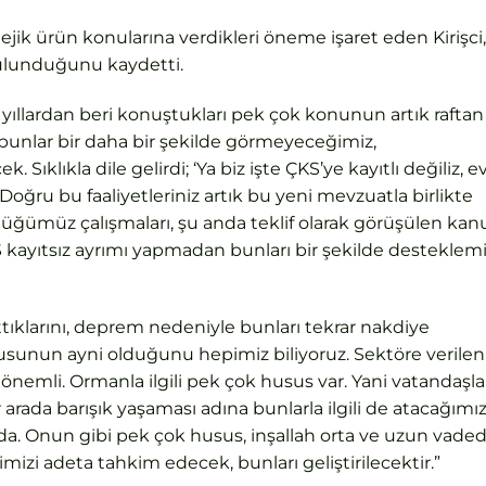
tejik ürün konularına verdikleri öneme işaret eden Kirişci,
 bulunduğunu kaydetti.
yıllardan beri konuştukları pek çok konunun artık raftan
ni bunlar bir daha bir şekilde görmeyeceğimiz,
ıklıkla dile gelirdi; ‘Ya biz işte ÇKS’ye kayıtlı değiliz, e
oğru bu faaliyetleriniz artık bu yeni mevzuatla birlikte
rdüğümüz çalışmaları, şu anda teklif olarak görüşülen ka
KS kayıtsız ayrımı yapmadan bunları bir şekilde desteklem
attıklarını, deprem nedeniyle bunları tekrar nakdiye
oğrusunun ayni olduğunu hepimiz biliyoruz. Sektöre verilen
önemli. Ormanla ilgili pek çok husus var. Yani vatandaşla
r arada barışık yaşaması adına bunlarla ilgili de atacağımı
da. Onun gibi pek çok husus, inşallah orta ve uzun vade
imizi adeta tahkim edecek, bunları geliştirilecektir.”