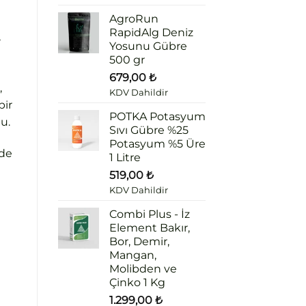
AgroRun
RapidAlg Deniz
,
Yosunu Gübre
500 gr
679,00
₺
,
KDV Dahildir
bir
POTKA Potasyum
u.
Sıvı Gübre %25
Potasyum %5 Üre
nde
1 Litre
519,00
₺
KDV Dahildir
Combi Plus - İz
Element Bakır,
Bor, Demir,
Mangan,
Molibden ve
Çinko 1 Kg
1.299,00
₺