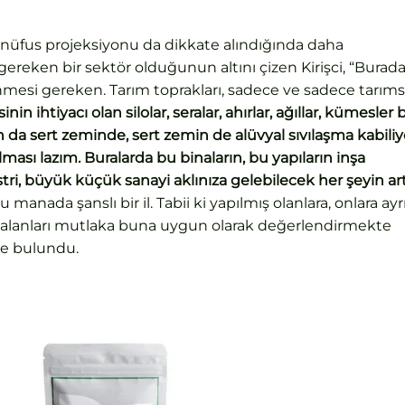
 nüfus projeksiyonu da dikkate alındığında daha
 gereken bir sektör olduğunun altını çizen Kirişci, “Burad
nmesi gereken. Tarım toprakları, sadece ve sadece tarıms
in ihtiyacı olan silolar, seralar, ahırlar, ağıllar, kümesler b
 da sert zeminde, sert zemin de alüvyal sıvılaşma kabiliy
ması lazım. Buralarda bu binaların, bu yapıların inşa
tri, büyük küçük sanayi aklınıza gelebilecek her şeyin ar
u manada şanslı bir il. Tabii ki yapılmış olanlara, onlara ayr
 alanları mutlaka buna uygun olarak değerlendirmekte
de bulundu.