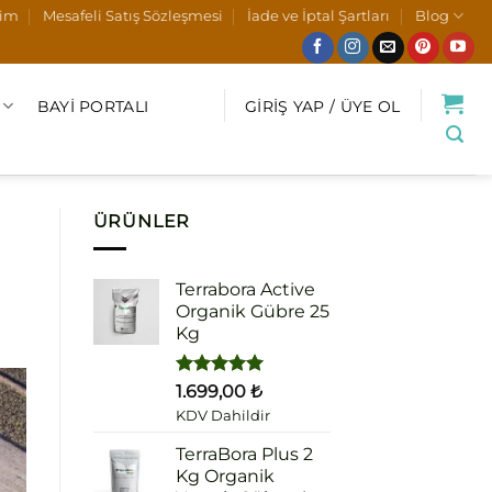
şim
Mesafeli Satış Sözleşmesi
İade ve İptal Şartları
Blog
BAYI PORTALI
GIRIŞ YAP / ÜYE OL
ÜRÜNLER
Terrabora Active
Organik Gübre 25
Kg
5 üzerinden
1.699,00
₺
5.00
oy
KDV Dahildir
aldı
TerraBora Plus 2
Kg Organik