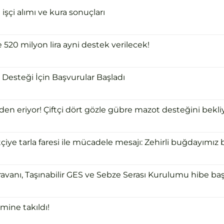
şçi alımı ve kura sonuçları
e 520 milyon lira ayni destek verilecek!
Desteği İçin Başvurular Başladı
 eriyor! Çiftçi dört gözle gübre mazot desteğini bekliy
ye tarla faresi ile mücadele mesajı: Zehirli buğdayımız bi
ravanı, Taşınabilir GES ve Sebze Serası Kurulumu hibe başv
mine takıldı!