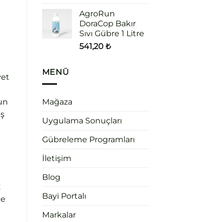
AgroRun
DoraCop Bakır
Sıvı Gübre 1 Litre
541,20
₺
MENÜ
vet
nun
Mağaza
iş
Uygulama Sonuçları
Gübreleme Programları
İletişim
Blog
z
Bayi Portalı
de
Markalar