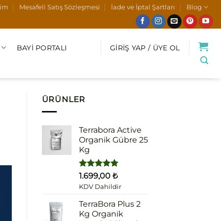
şim
Mesafeli Satış Sözleşmesi
İade ve İptal Şartları
Blog
BAYI PORTALI
GIRIŞ YAP / ÜYE OL
ÜRÜNLER
Terrabora Active
Organik Gübre 25
Kg
5 üzerinden
1.699,00
₺
5.00
oy
KDV Dahildir
aldı
TerraBora Plus 2
Kg Organik