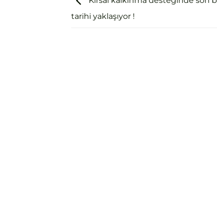
Kırsal kalkınma desteğinde son 
tarihi yaklaşıyor !