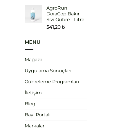
AgroRun
DoraCop Bakır
Sıvı Gübre 1 Litre
541,20
₺
MENÜ
Mağaza
Uygulama Sonuçları
Gübreleme Programları
İletişim
Blog
Bayi Portalı
Markalar