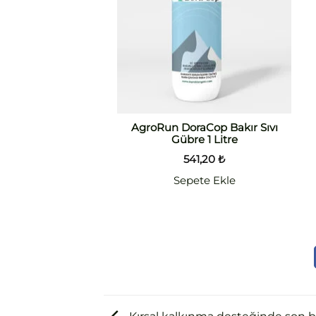
AgroRun DoraCop Bakır Sıvı
Gübre 1 Litre
541,20
₺
Sepete Ekle