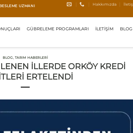
Hakkımızda
İleti
I BESLEME UZMANI
NUÇLARI
GÜBRELEME PROGRAMLARI
İLETIŞIM
BLOG
BLOG
,
TARIM HABERLERI
LENEN İLLERDE ORKÖY KREDİ
İTLERİ ERTELENDİ