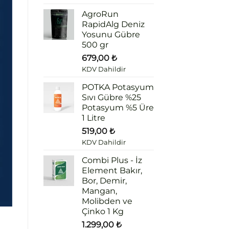
AgroRun
RapidAlg Deniz
Yosunu Gübre
500 gr
679,00
₺
KDV Dahildir
POTKA Potasyum
Sıvı Gübre %25
Potasyum %5 Üre
1 Litre
519,00
₺
KDV Dahildir
Combi Plus - İz
Element Bakır,
Bor, Demir,
Mangan,
Molibden ve
Çinko 1 Kg
1.299,00
₺