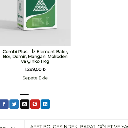
Combi Plus – İz Element Bakır,
Bor, Demir, Mangan, Molibden
ve Çinko 1 Kg
1.299,00
₺
Sepete Ekle
AFET BÖLGESİNDEKİ BARAJ, GÖLET VE YA