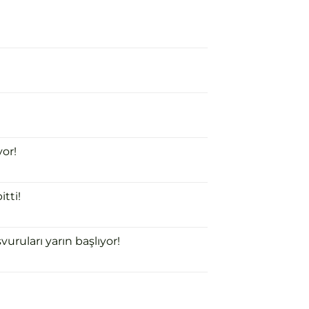
or!
tti!
uruları yarın başlıyor!