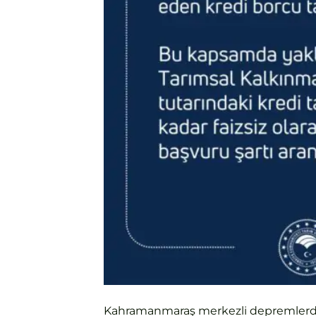
Kahramanmaraş merkezli depremlerden