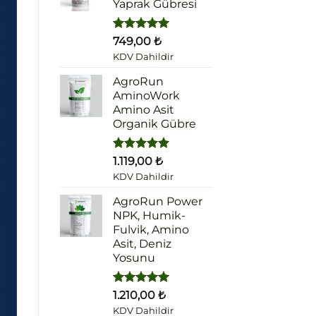
Yaprak Gübresi
5 üzerinden
749,00
₺
5.00
oy
KDV Dahildir
aldı
AgroRun
AminoWork
Amino Asit
Organik Gübre
5 üzerinden
1.119,00
₺
5.00
oy
KDV Dahildir
aldı
AgroRun Power
NPK, Humik-
Fulvik, Amino
Asit, Deniz
Yosunu
5 üzerinden
1.210,00
₺
5.00
oy
KDV Dahildir
aldı