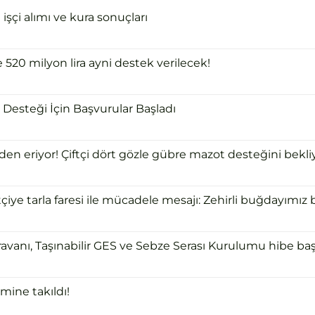
şçi alımı ve kura sonuçları
e 520 milyon lira ayni destek verilecek!
Desteği İçin Başvurular Başladı
 eriyor! Çiftçi dört gözle gübre mazot desteğini bekliy
ye tarla faresi ile mücadele mesajı: Zehirli buğdayımız bi
ravanı, Taşınabilir GES ve Sebze Serası Kurulumu hibe başv
mine takıldı!