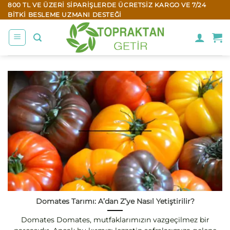
İçeriğe
800 TL VE ÜZERI SIPARIŞLERDE ÜCRETSIZ KARGO VE 7/24
BITKI BESLEME UZMANI DESTEĞI
atla
Domates Tarımı: A’dan Z’ye Nasıl Yetiştirilir?
Domates Domates, mutfaklarımızın vazgeçilmez bir