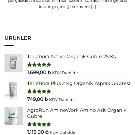
parçasıdır. Ancak bu kırmızı lezzetin sofralarımıza gelene
kadar geçirdiği serüveni [...]
ÜRÜNLER
Terrabora Active Organik Gübre 25 Kg
5 üzerinden
1.699,00
₺
KDV Dahildir
5.00
oy
aldı
TerraBora Plus 2 Kg Organik Yaprak Gübresi
5 üzerinden
749,00
₺
KDV Dahildir
5.00
oy
aldı
AgroRun AminoWork Amino Asit Organik
Gübre
5 üzerinden
1.119,00
₺
KDV Dahildir