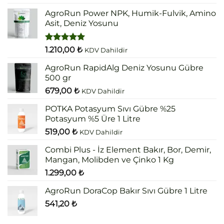
5.00
oy
aldı
AgroRun Power NPK, Humik-Fulvik, Amino
Asit, Deniz Yosunu
5 üzerinden
1.210,00
₺
KDV Dahildir
5.00
oy
aldı
AgroRun RapidAlg Deniz Yosunu Gübre
500 gr
679,00
₺
KDV Dahildir
POTKA Potasyum Sıvı Gübre %25
Potasyum %5 Üre 1 Litre
519,00
₺
KDV Dahildir
Combi Plus - İz Element Bakır, Bor, Demir,
Mangan, Molibden ve Çinko 1 Kg
1.299,00
₺
AgroRun DoraCop Bakır Sıvı Gübre 1 Litre
541,20
₺