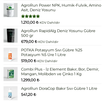
5.00
oy
aldı
AgroRun Power NPK, Humik-Fulvik, Amino
Asit, Deniz Yosunu
5 üzerinden
1.210,00
₺
KDV Dahildir
5.00
oy
aldı
AgroRun RapidAlg Deniz Yosunu Gübre
500 gr
679,00
₺
KDV Dahildir
POTKA Potasyum Sıvı Gübre %25
Potasyum %5 Üre 1 Litre
519,00
₺
KDV Dahildir
Combi Plus - İz Element Bakır, Bor, Demir,
Mangan, Molibden ve Çinko 1 Kg
1.299,00
₺
AgroRun DoraCop Bakır Sıvı Gübre 1 Litre
541,20
₺