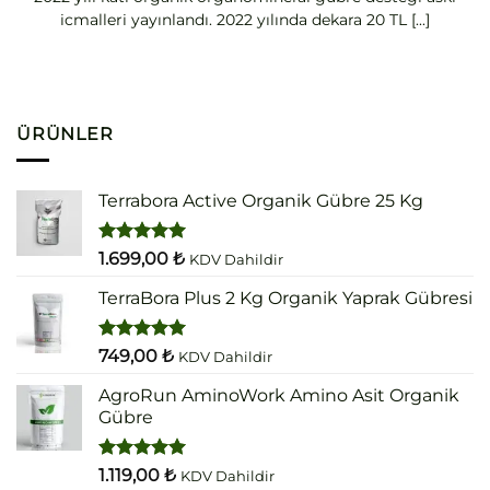
icmalleri yayınlandı. 2022 yılında dekara 20 TL [...]
ÜRÜNLER
Terrabora Active Organik Gübre 25 Kg
5 üzerinden
1.699,00
₺
KDV Dahildir
5.00
oy
aldı
TerraBora Plus 2 Kg Organik Yaprak Gübresi
5 üzerinden
749,00
₺
KDV Dahildir
5.00
oy
aldı
AgroRun AminoWork Amino Asit Organik
Gübre
5 üzerinden
1.119,00
₺
KDV Dahildir