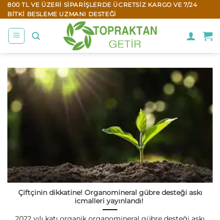
İçeriğe
800 TL VE ÜZERI SIPARIŞLERDE ÜCRETSIZ KARGO VE 7/24
BITKI BESLEME UZMANI DESTEĞI
atla
Çiftçinin dikkatine! Organomineral gübre desteği askı
icmalleri yayınlandı!
2022 yılı katı organik organomineral gübre desteği askı