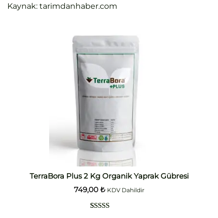
Kaynak: tarimdanhaber.com
TerraBora Plus 2 Kg Organik Yaprak Gübresi
749,00
₺
KDV Dahildir
1
müşteri