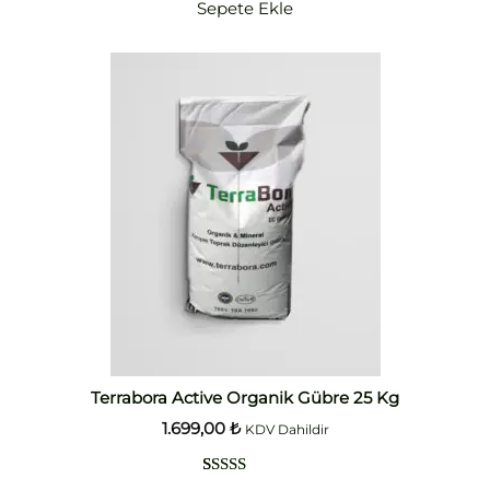
Sepete Ekle
puanına
dayanarak
5 üzerinden
5.00
puan
aldı
Terrabora Active Organik Gübre 25 Kg
1.699,00
₺
KDV Dahildir
3
müşteri