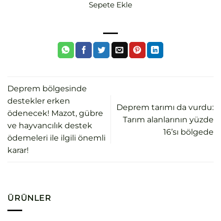
Sepete Ekle
puanına
dayanarak
5 üzerinden
5.00
puan
aldı
Deprem bölgesinde
destekler erken
Deprem tarımı da vurdu:
ödenecek! Mazot, gübre
Tarım alanlarının yüzde
ve hayvancılık destek
16’sı bölgede
ödemeleri ile ilgili önemli
karar!
ÜRÜNLER