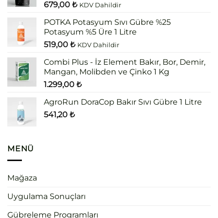
679,00
₺
KDV Dahildir
POTKA Potasyum Sıvı Gübre %25
Potasyum %5 Üre 1 Litre
519,00
₺
KDV Dahildir
Combi Plus - İz Element Bakır, Bor, Demir,
Mangan, Molibden ve Çinko 1 Kg
1.299,00
₺
AgroRun DoraCop Bakır Sıvı Gübre 1 Litre
541,20
₺
MENÜ
Mağaza
Uygulama Sonuçları
Gübreleme Programları