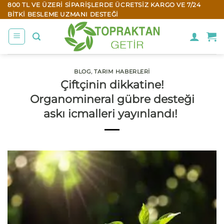
İçeriğe
800 TL VE ÜZERI SIPARIŞLERDE ÜCRETSIZ KARGO VE 7/24
BITKI BESLEME UZMANI DESTEĞI
atla
BLOG
,
TARIM HABERLERI
Çiftçinin dikkatine!
Organomineral gübre desteği
askı icmalleri yayınlandı!