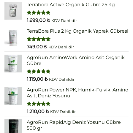
Terrabora Active Organik Gübre 25 Kg
5 üzerinden
1.699,00
₺
KDV Dahildir
5.00
oy
aldı
TerraBora Plus 2 Kg Organik Yaprak Gübresi
5 üzerinden
749,00
₺
KDV Dahildir
5.00
oy
aldı
AgroRun AminoWork Amino Asit Organik
Gübre
5 üzerinden
1.119,00
₺
KDV Dahildir
5.00
oy
aldı
AgroRun Power NPK, Humik-Fulvik, Amino
Asit, Deniz Yosunu
5 üzerinden
1.210,00
₺
KDV Dahildir
5.00
oy
aldı
AgroRun RapidAlg Deniz Yosunu Gübre
500 gr