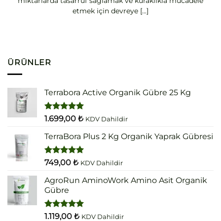
miktarlarda tasarruf sağlamak ve kuraklıkla mücadele
etmek için devreye [...]
ÜRÜNLER
Terrabora Active Organik Gübre 25 Kg
5 üzerinden
1.699,00
₺
KDV Dahildir
5.00
oy
aldı
TerraBora Plus 2 Kg Organik Yaprak Gübresi
5 üzerinden
749,00
₺
KDV Dahildir
5.00
oy
aldı
AgroRun AminoWork Amino Asit Organik
Gübre
5 üzerinden
1.119,00
₺
KDV Dahildir