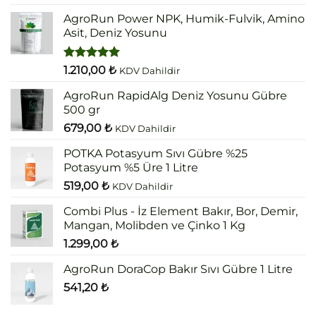
5.00
oy
aldı
AgroRun Power NPK, Humik-Fulvik, Amino
Asit, Deniz Yosunu
5 üzerinden
1.210,00
₺
KDV Dahildir
5.00
oy
aldı
AgroRun RapidAlg Deniz Yosunu Gübre
500 gr
679,00
₺
KDV Dahildir
POTKA Potasyum Sıvı Gübre %25
Potasyum %5 Üre 1 Litre
519,00
₺
KDV Dahildir
Combi Plus - İz Element Bakır, Bor, Demir,
Mangan, Molibden ve Çinko 1 Kg
1.299,00
₺
AgroRun DoraCop Bakır Sıvı Gübre 1 Litre
541,20
₺