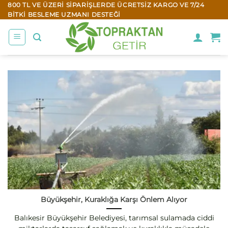
İçeriğe
800 TL VE ÜZERI SIPARIŞLERDE ÜCRETSIZ KARGO VE 7/24
BITKI BESLEME UZMANI DESTEĞI
atla
Büyükşehir, Kuraklığa Karşı Önlem Alıyor
Balıkesir Büyükşehir Belediyesi, tarımsal sulamada ciddi