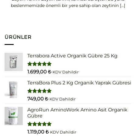
beslenmemizde önemli bir yere sahip olan zeytinin [...]
ÜRÜNLER
Terrabora Active Organik Gübre 25 Kg
5 üzerinden
1.699,00
₺
KDV Dahildir
5.00
oy
aldı
TerraBora Plus 2 Kg Organik Yaprak Gübresi
5 üzerinden
749,00
₺
KDV Dahildir
5.00
oy
aldı
AgroRun AminoWork Amino Asit Organik
Gübre
5 üzerinden
1.119,00
₺
KDV Dahildir