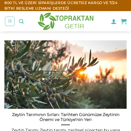
İçeriğe
800 TL VE ÜZERI SIPARIŞLERDE ÜCRETSIZ KARGO VE 7/24
BITKI BESLEME UZMANI DESTEĞI
atla
Zeytin Tarımının Sırları: Tarihten Günümüze Zeytinin
Önemi ve Türkiye’nin Yeri
Zeytin Tarımı Zeytin tarımı, tarihsel süreçten bu yana