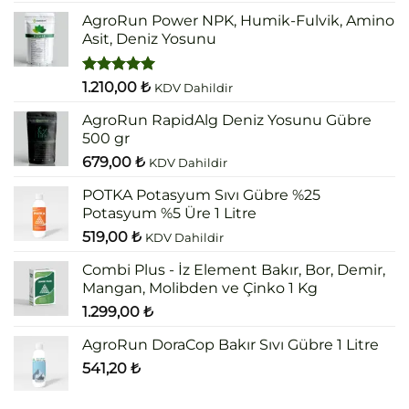
5.00
oy
aldı
AgroRun Power NPK, Humik-Fulvik, Amino
Asit, Deniz Yosunu
5 üzerinden
1.210,00
₺
KDV Dahildir
5.00
oy
aldı
AgroRun RapidAlg Deniz Yosunu Gübre
500 gr
679,00
₺
KDV Dahildir
POTKA Potasyum Sıvı Gübre %25
Potasyum %5 Üre 1 Litre
519,00
₺
KDV Dahildir
Combi Plus - İz Element Bakır, Bor, Demir,
Mangan, Molibden ve Çinko 1 Kg
1.299,00
₺
AgroRun DoraCop Bakır Sıvı Gübre 1 Litre
541,20
₺