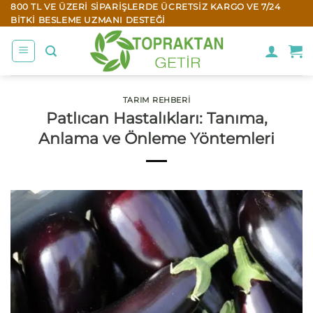
İçeriğe
800 TL VE ÜZERI SIPARIŞLERDE ÜCRETSIZ KARGO VE 7/24
BITKI BESLEME UZMANI DESTEĞI
atla
TARIM REHBERI
Patlıcan Hastalıkları: Tanıma,
Anlama ve Önleme Yöntemleri