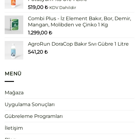
519,00
₺
KDV Dahildir
Combi Plus - İz Element Bakır, Bor, Demir,
Mangan, Molibden ve Çinko 1 Kg
1.299,00
₺
AgroRun DoraCop Bakır Sıvı Gübre 1 Litre
541,20
₺
MENÜ
Mağaza
Uygulama Sonuçları
Gübreleme Programları
İletişim