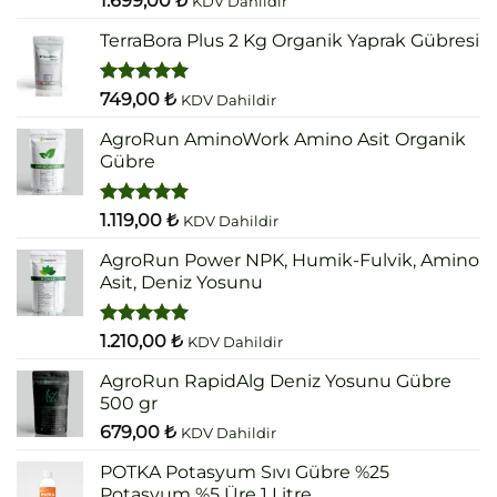
1.699,00
₺
KDV Dahildir
5.00
oy
aldı
TerraBora Plus 2 Kg Organik Yaprak Gübresi
5 üzerinden
749,00
₺
KDV Dahildir
5.00
oy
aldı
AgroRun AminoWork Amino Asit Organik
Gübre
5 üzerinden
1.119,00
₺
KDV Dahildir
5.00
oy
aldı
AgroRun Power NPK, Humik-Fulvik, Amino
Asit, Deniz Yosunu
5 üzerinden
1.210,00
₺
KDV Dahildir
5.00
oy
aldı
AgroRun RapidAlg Deniz Yosunu Gübre
500 gr
679,00
₺
KDV Dahildir
POTKA Potasyum Sıvı Gübre %25
Potasyum %5 Üre 1 Litre