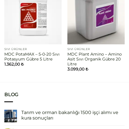
SIVI ÜRÜNLER
SIVI ÜRÜNLER
MDC PotaMAX – 5-0-20 Sıvı
MDC Plant Amino – Amino
Potasyum Gübre 5 Litre
Asit Sıvı Organik Gübre 20
Litre
1.362,00
₺
3.099,00
₺
BLOG
Tarım ve orman bakanlığı 1500 işçi alımı ve
kura sonuçları