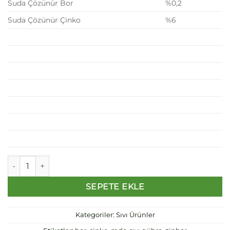
Suda Çözünür Bor
%0,2
Suda Çözünür Çinko
%6
MDC ZinBor - Bor Çinko Sıvı Mikro Besin Elementi Gübre 5 Lit
SEPETE EKLE
Kategoriler:
Sıvı Ürünler