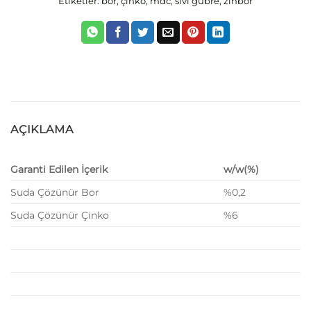
Etiketler:
bor
,
çinko
,
mdc
,
sıvı gübre
,
zinbor
AÇIKLAMA
Garanti Edilen İçerik
w/w(%)
Suda Çözünür Bor
%0,2
Suda Çözünür Çinko
%6