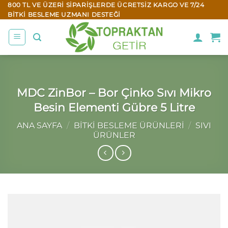
İçeriğe
800 TL VE ÜZERI SIPARIŞLERDE ÜCRETSIZ KARGO VE 7/24
BITKI BESLEME UZMANI DESTEĞI
atla
MDC ZinBor – Bor Çinko Sıvı Mikro
Besin Elementi Gübre 5 Litre
ANA SAYFA
/
BITKI BESLEME ÜRÜNLERI
/
SIVI
ÜRÜNLER