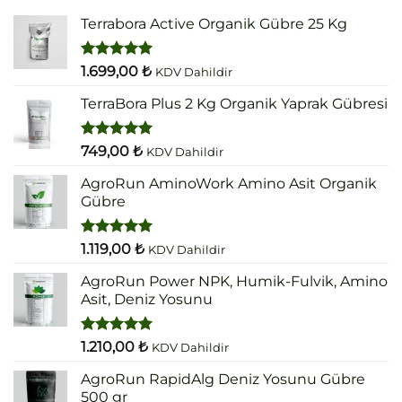
Terrabora Active Organik Gübre 25 Kg
5 üzerinden
1.699,00
₺
KDV Dahildir
5.00
oy
aldı
TerraBora Plus 2 Kg Organik Yaprak Gübresi
5 üzerinden
749,00
₺
KDV Dahildir
5.00
oy
aldı
AgroRun AminoWork Amino Asit Organik
Gübre
5 üzerinden
1.119,00
₺
KDV Dahildir
5.00
oy
aldı
AgroRun Power NPK, Humik-Fulvik, Amino
Asit, Deniz Yosunu
5 üzerinden
1.210,00
₺
KDV Dahildir
5.00
oy
aldı
AgroRun RapidAlg Deniz Yosunu Gübre
500 gr