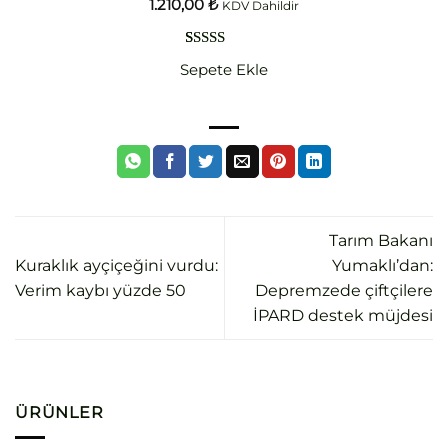
1.210,00
₺
KDV Dahildir
1
müşteri
Sepete Ekle
puanına
dayanarak
5 üzerinden
5.00
puan
aldı
Tarım Bakanı
Kuraklık ayçiçeğini vurdu:
Yumaklı’dan:
Verim kaybı yüzde 50
Depremzede çiftçilere
İPARD destek müjdesi
ÜRÜNLER