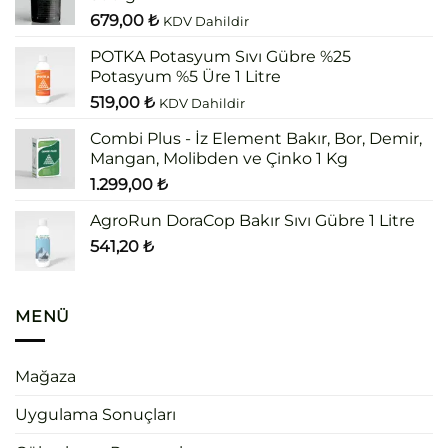
679,00
₺
KDV Dahildir
POTKA Potasyum Sıvı Gübre %25
Potasyum %5 Üre 1 Litre
519,00
₺
KDV Dahildir
Combi Plus - İz Element Bakır, Bor, Demir,
Mangan, Molibden ve Çinko 1 Kg
1.299,00
₺
AgroRun DoraCop Bakır Sıvı Gübre 1 Litre
541,20
₺
MENÜ
Mağaza
Uygulama Sonuçları