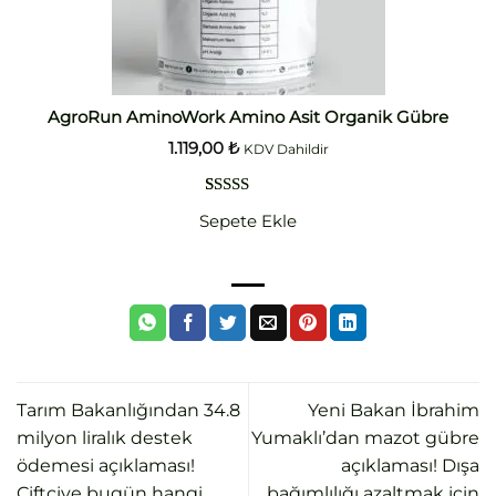
AgroRun AminoWork Amino Asit Organik Gübre
1.119,00
₺
KDV Dahildir
2
müşteri
Sepete Ekle
puanına
dayanarak
5 üzerinden
5.00
puan
aldı
Tarım Bakanlığından 34.8
Yeni Bakan İbrahim
milyon liralık destek
Yumaklı’dan mazot gübre
ödemesi açıklaması!
açıklaması! Dışa
Çiftçiye bugün hangi
bağımlılığı azaltmak için