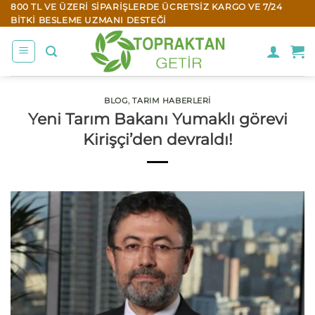
İçeriğe
800 TL VE ÜZERI SIPARIŞLERDE ÜCRETSIZ KARGO VE 7/24
BITKI BESLEME UZMANI DESTEĞI
atla
BLOG
,
TARIM HABERLERI
Yeni Tarım Bakanı Yumaklı görevi
Kirişçi’den devraldı!