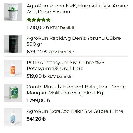
aldı
AgroRun Power NPK, Humik-Fulvik, Amino
Asit, Deniz Yosunu
5 üzerinden
1.210,00
₺
KDV Dahildir
5.00
oy
aldı
AgroRun RapidAlg Deniz Yosunu Gübre
500 gr
679,00
₺
KDV Dahildir
POTKA Potasyum Sıvı Gübre %25
Potasyum %5 Üre 1 Litre
519,00
₺
KDV Dahildir
Combi Plus - İz Element Bakır, Bor, Demir,
Mangan, Molibden ve Çinko 1 Kg
1.299,00
₺
AgroRun DoraCop Bakır Sıvı Gübre 1 Litre
541,20
₺