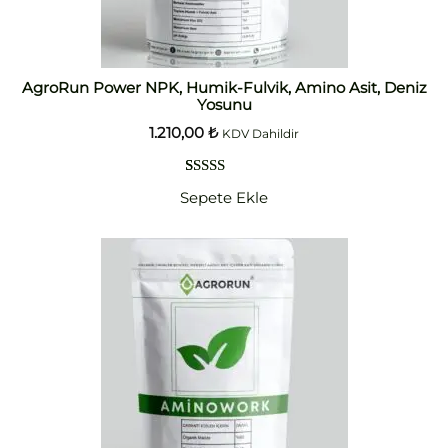
AgroRun Power NPK, Humik-Fulvik, Amino Asit, Deniz
Yosunu
1.210,00
₺
KDV Dahildir
1
müşteri
Sepete Ekle
puanına
dayanarak
5 üzerinden
5.00
puan
aldı