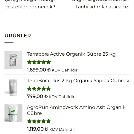
destekler ödenecek?
tarihi adımlar atacağız!
ÜRÜNLER
Terrabora Active Organik Gübre 25 Kg
5 üzerinden
1.699,00
₺
KDV Dahildir
5.00
oy
aldı
TerraBora Plus 2 Kg Organik Yaprak Gübresi
5 üzerinden
749,00
₺
KDV Dahildir
5.00
oy
aldı
AgroRun AminoWork Amino Asit Organik
Gübre
5 üzerinden
1.119,00
₺
KDV Dahildir
5.00
oy