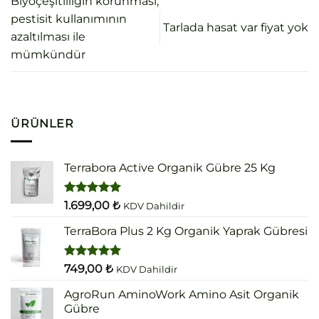
Biyoçeşitliliğin korunması,
pestisit kullanımının
Tarlada hasat var fiyat yok
azaltılması ile
mümkündür
ÜRÜNLER
Terrabora Active Organik Gübre 25 Kg
5 üzerinden
1.699,00
₺
KDV Dahildir
5.00
oy
aldı
TerraBora Plus 2 Kg Organik Yaprak Gübresi
5 üzerinden
749,00
₺
KDV Dahildir
5.00
oy
aldı
AgroRun AminoWork Amino Asit Organik
Gübre