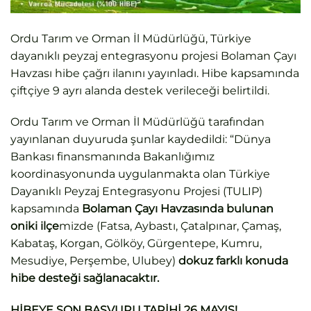
Ordu Tarım ve Orman İl Müdürlüğü, Türkiye
dayanıklı peyzaj entegrasyonu projesi Bolaman Çayı
Havzası hibe çağrı ilanını yayınladı. Hibe kapsamında
çiftçiye 9 ayrı alanda destek verileceği belirtildi.
Ordu Tarım ve Orman İl Müdürlüğü tarafından
yayınlanan duyuruda şunlar kaydedildi: “Dünya
Bankası finansmanında Bakanlığımız
koordinasyonunda uygulanmakta olan Türkiye
Dayanıklı Peyzaj Entegrasyonu Projesi (TULIP)
kapsamında
Bolaman Çayı Havzasında bulunan
oniki ilçe
mizde (Fatsa, Aybastı, Çatalpınar, Çamaş,
Kabataş, Korgan, Gölköy, Gürgentepe, Kumru,
Mesudiye, Perşembe, Ulubey)
dokuz farklı konuda
hibe desteği sağlanacaktır.
HİBEYE SON BAŞVURU TARİHİ 26 MAYIS!