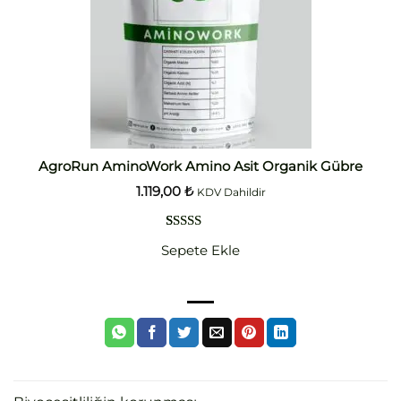
AgroRun AminoWork Amino Asit Organik Gübre
1.119,00
₺
KDV Dahildir
2
müşteri
Sepete Ekle
puanına
dayanarak
5 üzerinden
5.00
puan
aldı