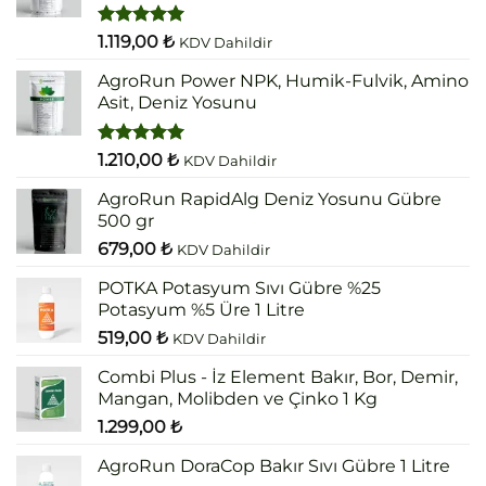
5 üzerinden
1.119,00
₺
KDV Dahildir
5.00
oy
aldı
AgroRun Power NPK, Humik-Fulvik, Amino
Asit, Deniz Yosunu
5 üzerinden
1.210,00
₺
KDV Dahildir
5.00
oy
aldı
AgroRun RapidAlg Deniz Yosunu Gübre
500 gr
679,00
₺
KDV Dahildir
POTKA Potasyum Sıvı Gübre %25
Potasyum %5 Üre 1 Litre
519,00
₺
KDV Dahildir
Combi Plus - İz Element Bakır, Bor, Demir,
Mangan, Molibden ve Çinko 1 Kg
1.299,00
₺
AgroRun DoraCop Bakır Sıvı Gübre 1 Litre