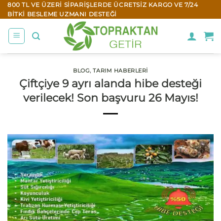
İçeriğe
800 TL VE ÜZERI SIPARIŞLERDE ÜCRETSIZ KARGO VE 7/24
BITKI BESLEME UZMANI DESTEĞI
atla
BLOG
,
TARIM HABERLERI
Çiftçiye 9 ayrı alanda hibe desteği
verilecek! Son başvuru 26 Mayıs!