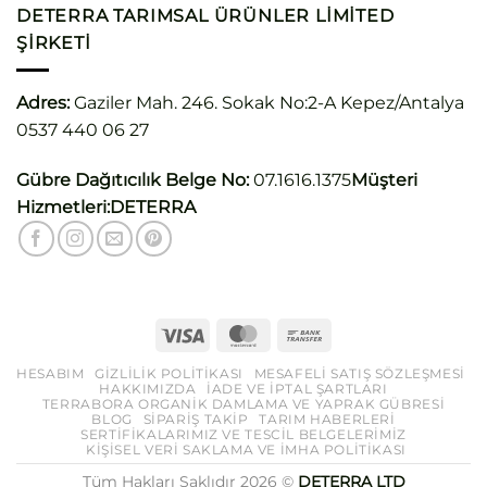
DETERRA TARIMSAL ÜRÜNLER LIMITED
ŞIRKETI
Adres:
Gaziler Mah. 246. Sokak No:2-A Kepez/Antalya
0537 440 06 27
Gübre Dağıtıcılık Belge No:
07.1616.1375
Müşteri
Hizmetleri:
DETERRA
HESABIM
GIZLILIK POLITIKASI
MESAFELI SATIŞ SÖZLEŞMESI
HAKKIMIZDA
İADE VE İPTAL ŞARTLARI
TERRABORA ORGANIK DAMLAMA VE YAPRAK GÜBRESI
BLOG
SIPARIŞ TAKIP
TARIM HABERLERI
SERTIFIKALARIMIZ VE TESCIL BELGELERIMIZ
KİŞİSEL VERİ SAKLAMA VE İMHA POLİTİKASI
Tüm Hakları Saklıdır 2026 ©
DETERRA LTD