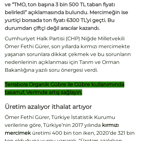
ve “TMO, ton başına 3 bin 500 TL taban fiyatı
belirledi” açıklamasında bulundu. Mercimeğin ise
yurtiçi borsada ton fiyatı 6300 TL’yi geçti. Bu
durumdan çiftçi değil aracılar kazandı.
Cumhuriyet Halk Partisi (CHP) Niğde Milletvekili
Ömer Fethi Gürer, son yıllarda kırmızı mercimekte
yaşanan sorunlara dikkat çekmek ve bu sorunların
nedenlerinin açıklanması için Tarım ve Orman
Bakanlığına yazılı soru önergesi verdi.
Terrabora Organik Gübre ile Gübre kullanımında
tasarruf, Verimde artış sağlayın.
Üretim azalıyor ithalat artıyor
Ömer Fethi Gürer, Türkiye İstatistik Kurumu
verilerine göre, Türkiye’nin 2017 yılında
kırmızı
mercimek
üretimi 400 bin ton iken, 2020’de 321 bin
ton olduğuna vurgu yaparak, “Üretim azalırken