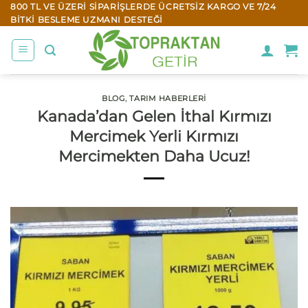
İçeriğe
800 TL VE ÜZERI SIPARIŞLERDE ÜCRETSIZ KARGO VE 7/24
BITKI BESLEME UZMANI DESTEĞI
atla
BLOG
,
TARIM HABERLERI
Kanada’dan Gelen İthal Kırmızı
Mercimek Yerli Kırmızı
Mercimekten Daha Ucuz!