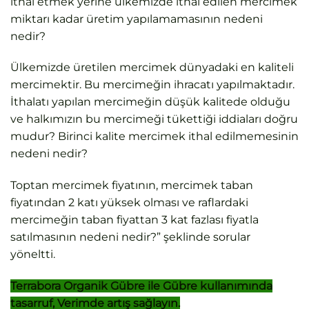
ithal etmek yerine ülkemizde ithal edilen mercimek
miktarı kadar üretim yapılamamasının nedeni
nedir?
Ülkemizde üretilen mercimek dünyadaki en kaliteli
mercimektir. Bu mercimeğin ihracatı yapılmaktadır.
İthalatı yapılan mercimeğin düşük kalitede olduğu
ve halkımızın bu mercimeği tükettiği iddiaları doğru
mudur? Birinci kalite mercimek ithal edilmemesinin
nedeni nedir?
Toptan mercimek fiyatının, mercimek taban
fiyatından 2 katı yüksek olması ve raflardaki
mercimeğin taban fiyattan 3 kat fazlası fiyatla
satılmasının nedeni nedir?” şeklinde sorular
yöneltti.
Terrabora Organik Gübre ile Gübre kullanımında
tasarruf, Verimde artış sağlayın.