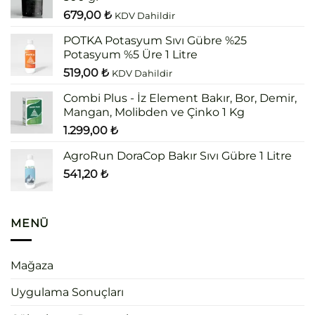
679,00
₺
KDV Dahildir
POTKA Potasyum Sıvı Gübre %25
Potasyum %5 Üre 1 Litre
519,00
₺
KDV Dahildir
Combi Plus - İz Element Bakır, Bor, Demir,
Mangan, Molibden ve Çinko 1 Kg
1.299,00
₺
AgroRun DoraCop Bakır Sıvı Gübre 1 Litre
541,20
₺
MENÜ
Mağaza
Uygulama Sonuçları