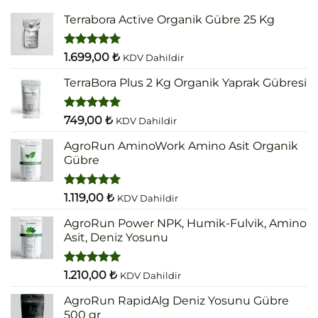
Terrabora Active Organik Gübre 25 Kg
5 üzerinden
1.699,00
₺
KDV Dahildir
5.00
oy
aldı
TerraBora Plus 2 Kg Organik Yaprak Gübresi
5 üzerinden
749,00
₺
KDV Dahildir
5.00
oy
aldı
AgroRun AminoWork Amino Asit Organik
Gübre
5 üzerinden
1.119,00
₺
KDV Dahildir
5.00
oy
aldı
AgroRun Power NPK, Humik-Fulvik, Amino
Asit, Deniz Yosunu
5 üzerinden
1.210,00
₺
KDV Dahildir
5.00
oy
aldı
AgroRun RapidAlg Deniz Yosunu Gübre
500 gr