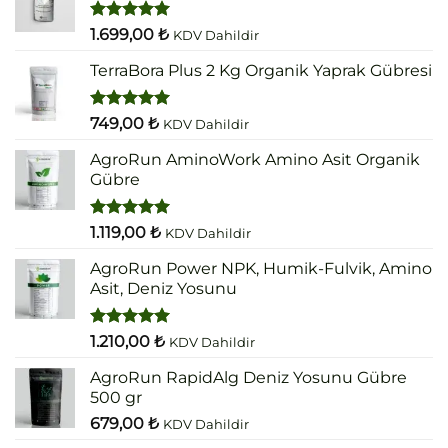
5 üzerinden
1.699,00
₺
KDV Dahildir
5.00
oy
aldı
TerraBora Plus 2 Kg Organik Yaprak Gübresi
5 üzerinden
749,00
₺
KDV Dahildir
5.00
oy
aldı
AgroRun AminoWork Amino Asit Organik
Gübre
5 üzerinden
1.119,00
₺
KDV Dahildir
5.00
oy
aldı
AgroRun Power NPK, Humik-Fulvik, Amino
Asit, Deniz Yosunu
5 üzerinden
1.210,00
₺
KDV Dahildir
5.00
oy
aldı
AgroRun RapidAlg Deniz Yosunu Gübre
500 gr
679,00
₺
KDV Dahildir