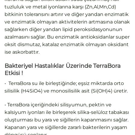
tuzluluk ve metal iyonlarına karşı (Zn,Al,Mn,Cd)
bitkinin toleransını artırır ve diğer yandan enzimatik
ve enzimatik olmayan aktivitelerin artmasına olanak
sağlarken diğer yandan lipid peroksidasyonunun
azalmasını sağlar. Bu enzimatik antioksidanlar super
oksit dismutaz, katalaz enzimatik olmayan oksidant
ise askorbattır.
Bakteriyel Hastalıklar Üzerinde TerraBora
Etkisi !
• TerraBora su ile birleştiğinde; eşsiz miktarda orto
silisilik (H4SiO4) ve monosilisilik asit (Si(OH)4) üretir.
• TerraBora içeriğindeki silisyumun, pektin ve
kalsiyum iyonları ile birleşerek silika-selüloz tabakası
oluşturması bu yara ve siğillerin kapanmasını sağlar.
Kapanan yara ve siğillerde zararlı bakterilerin yaşam
döngüsü sonlanır.