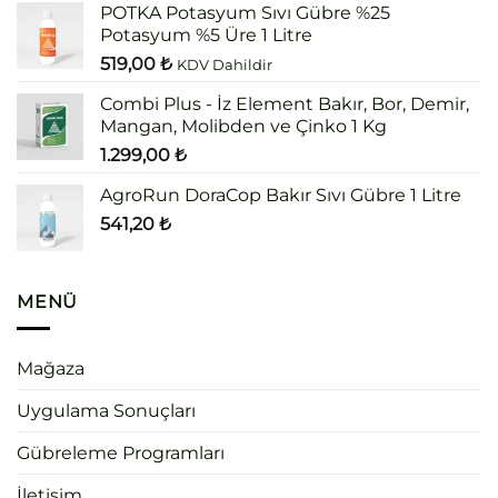
POTKA Potasyum Sıvı Gübre %25
Potasyum %5 Üre 1 Litre
519,00
₺
KDV Dahildir
Combi Plus - İz Element Bakır, Bor, Demir,
Mangan, Molibden ve Çinko 1 Kg
1.299,00
₺
AgroRun DoraCop Bakır Sıvı Gübre 1 Litre
541,20
₺
MENÜ
Mağaza
Uygulama Sonuçları
Gübreleme Programları
İletişim