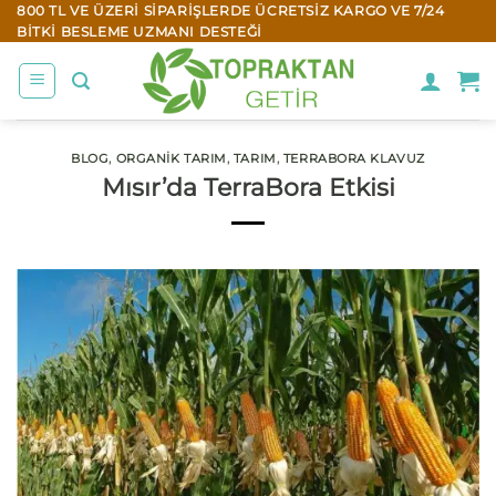
İçeriğe
800 TL VE ÜZERI SIPARIŞLERDE ÜCRETSIZ KARGO VE 7/24
BITKI BESLEME UZMANI DESTEĞI
atla
BLOG
,
ORGANIK TARIM
,
TARIM
,
TERRABORA KLAVUZ
Mısır’da TerraBora Etkisi