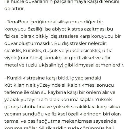
ile hücre duvarlarının parçalanmaya karşı direncini
de artırır.
• TerraBora içeriğindeki silisyumun diğer bir
koruyucu özelliği ise abiyotik stres azaltması bu
fiziksel olarak bitkiyi dış streslere karşı koruyucu bir
duvar oluşturmasıdır. Bu dış stresler nelerdir;
sıcaklık, kuraklık, düşük ve yüksek sıcaklık, ultra
viyole(mor ötesi), konakçılar gibi fiziksel ve ağır
metal ve tuzluluk(salinity) gibi kimyasal etmenlerdir.
• Kuraklık stresine karşı bitki, iç yapısındaki
kütikilanın alt yüzeyinde silika birikmesi sonucu
terleme ile olan su kaybına karşı bir önlem alır ve
yaprak yüzeyini artırarak koruma sağlar. Yüksek
güneş tahribatına ve yüksek sıcaklıklara karşı silika
yapının sunduğu ve fiziksel özelliklerinden biri olan
termal ve pasif soğutma mekanizması sayesinde
koruma sağlar. Silisik asidin suda çözünmüş hali