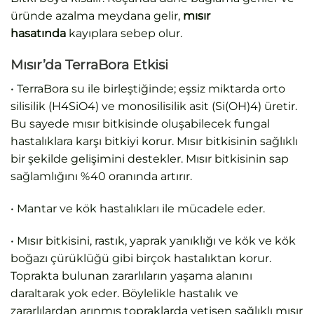
üründe azalma meydana gelir,
mısır
hasatında
kayıplara sebep olur.
Mısır’da TerraBora Etkisi
• TerraBora su ile birleştiğinde; eşsiz miktarda orto
silisilik (H4SiO4) ve monosilisilik asit (Si(OH)4) üretir.
Bu sayede mısır bitkisinde oluşabilecek fungal
hastalıklara karşı bitkiyi korur. Mısır bitkisinin sağlıklı
bir şekilde gelişimini destekler. Mısır bitkisinin sap
sağlamlığını %40 oranında artırır.
• Mantar ve kök hastalıkları ile mücadele eder.
• Mısır bitkisini, rastık, yaprak yanıklığı ve kök ve kök
boğazı çürüklüğü gibi birçok hastalıktan korur.
Toprakta bulunan zararlıların yaşama alanını
daraltarak yok eder. Böylelikle hastalık ve
zararlılardan arınmış topraklarda yetişen sağlıklı mısır