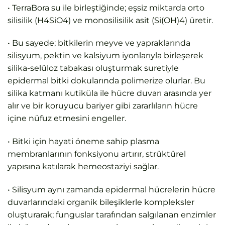
• TerraBora su ile birleştiğinde; eşsiz miktarda orto
silisilik (H4SiO4) ve monosilisilik asit (Si(OH)4) üretir.
• Bu sayede; bitkilerin meyve ve yapraklarında
silisyum, pektin ve kalsiyum iyonlarıyla birleşerek
silika-selüloz tabakası oluşturmak suretiyle
epidermal bitki dokularında polimerize olurlar. Bu
silika katmanı kutiküla ile hücre duvarı arasında yer
alır ve bir koruyucu bariyer gibi zararlıların hücre
içine nüfuz etmesini engeller.
• Bitki için hayati öneme sahip plasma
membranlarının fonksiyonu artırır, strüktürel
yapısına katılarak hemeostaziyi sağlar.
• Silisyum aynı zamanda epidermal hücrelerin hücre
duvarlarındaki organik bileşiklerle kompleksler
oluşturarak; funguslar tarafından salgılanan enzimler