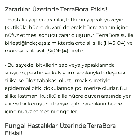
Zararlılar Üzerinde TerraBora Etkisi!
• Hastalık yapıcı zararlılar, bitkinin yaprak yüzeyini
(kutiküla, hücre duvarı) delerek hücre zarının içine
nüfuz etmesi sonucu zarar oluşturur. TerraBora su ile
birleştiğinde; eşsiz miktarda orto silisilik (H4SiO4) ve
monosilisilik asit (Si(OH)4) üretir.
• Bu sayede; bitkilerin sap veya yapraklarında
silisyum, pektin ve kalsiyum iyonlarıyla birleşerek
silika-selüloz tabakası oluşturmak suretiyle
epidermal bitki dokularında polimerize olurlar. Bu
silika katmanı kutiküla ile hücre duvarı arasında yer
alır ve bir koruyucu bariyer gibi zararlıların hücre
içine nüfuz etmesini engeller.
Fungal Hastalıklar Üzerinde TerraBora
Etkisi!