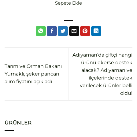
Sepete Ekle
puanına
dayanarak
5 üzerinden
5.00
puan
aldı
Adıyaman’da çiftçi hangi
ürünü ekerse destek
Tarım ve Orman Bakanı
alacak? Adıyaman ve
Yumaklı, şeker pancarı
ilçelerinde destek
alım fiyatını açıkladı
verilecek ürünler belli
oldu!
ÜRÜNLER