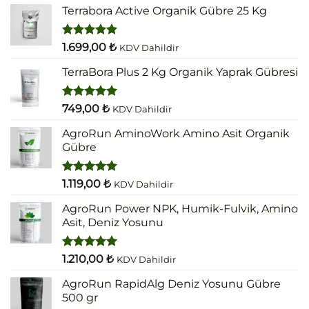
Terrabora Active Organik Gübre 25 Kg
5 üzerinden
1.699,00
₺
KDV Dahildir
5.00
oy
aldı
TerraBora Plus 2 Kg Organik Yaprak Gübresi
5 üzerinden
749,00
₺
KDV Dahildir
5.00
oy
aldı
AgroRun AminoWork Amino Asit Organik
Gübre
5 üzerinden
1.119,00
₺
KDV Dahildir
5.00
oy
aldı
AgroRun Power NPK, Humik-Fulvik, Amino
Asit, Deniz Yosunu
5 üzerinden
1.210,00
₺
KDV Dahildir
5.00
oy
aldı
AgroRun RapidAlg Deniz Yosunu Gübre
500 gr