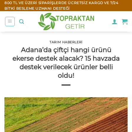
İçeriğe
800 TL VE ÜZERI SIPARIŞLERDE ÜCRETSIZ KARGO VE 7/24
BITKI BESLEME UZMANI DESTEĞI
atla
TARIM HABERLERI
Adana’da çiftçi hangi ürünü
ekerse destek alacak? 15 havzada
destek verilecek ürünler belli
oldu!