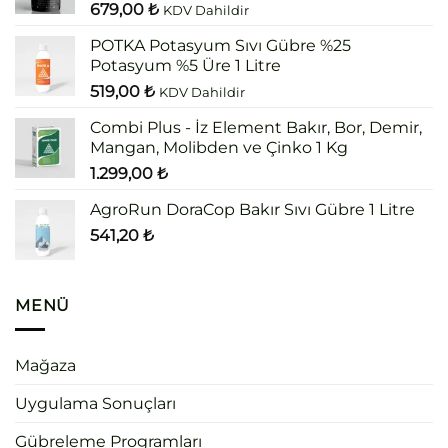
679,00
₺
KDV Dahildir
POTKA Potasyum Sıvı Gübre %25
Potasyum %5 Üre 1 Litre
519,00
₺
KDV Dahildir
Combi Plus - İz Element Bakır, Bor, Demir,
Mangan, Molibden ve Çinko 1 Kg
1.299,00
₺
AgroRun DoraCop Bakır Sıvı Gübre 1 Litre
541,20
₺
MENÜ
Mağaza
Uygulama Sonuçları
Gübreleme Programları