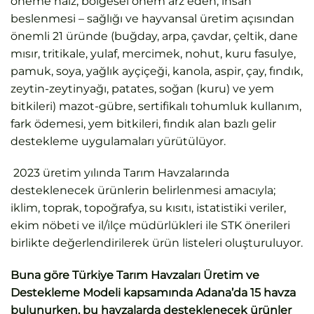
öneme haiz, bölgesel önem arz eden, insan
beslenmesi – sağlığı ve hayvansal üretim açısından
önemli 21 üründe (buğday, arpa, çavdar, çeltik, dane
mısır, tritikale, yulaf, mercimek, nohut, kuru fasulye,
pamuk, soya, yağlık ayçiçeği, kanola, aspir, çay, fındık,
zeytin-zeytinyağı, patates, soğan (kuru) ve yem
bitkileri) mazot-gübre, sertifikalı tohumluk kullanım,
fark ödemesi, yem bitkileri, fındık alan bazlı gelir
destekleme uygulamaları yürütülüyor.
2023 üretim yılında Tarım Havzalarında
desteklenecek ürünlerin belirlenmesi amacıyla;
iklim, toprak, topoğrafya, su kısıtı, istatistiki veriler,
ekim nöbeti ve il/ilçe müdürlükleri ile STK önerileri
birlikte değerlendirilerek ürün listeleri oluşturuluyor.
Buna göre Türkiye Tarım Havzaları Üretim ve
Destekleme Modeli kapsamında Adana’da 15 havza
bulunurken, bu havzalarda desteklenecek ürünler