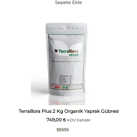
Sepete Ekle
puanına
dayanarak
5 üzerinden
5.00
puan
aldı
TerraBora Plus 2 Kg Organik Yaprak Gübresi
749,00
₺
KDV Dahildir
1
müşteri