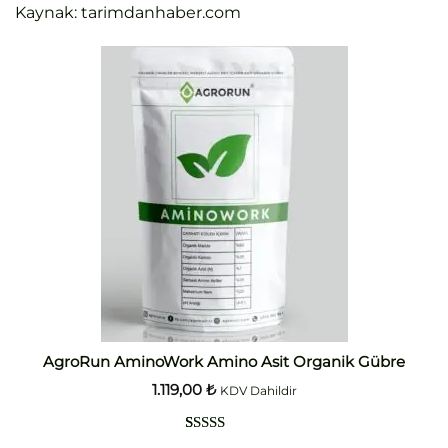
Kaynak: tarimdanhaber.com
AgroRun AminoWork Amino Asit Organik Gübre
1.119,00
₺
KDV Dahildir
2
müşteri