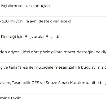
şçi alımı ve kura sonuçları
e 520 milyon lira ayni destek verilecek!
Desteği İçin Başvurular Başladı
 eriyor! Çiftçi dört gözle gübre mazot desteğini bekliy
ye tarla faresi ile mücadele mesajı: Zehirli buğdayımız bi
ravanı, Taşınabilir GES ve Sebze Serası Kurulumu hibe başv
mine takıldı!