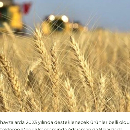
avzalarda 2023 yılında desteklenecek ürünler belli oldu
Destekleme Modeli kapsamında Adıyaman’da 9 havzada