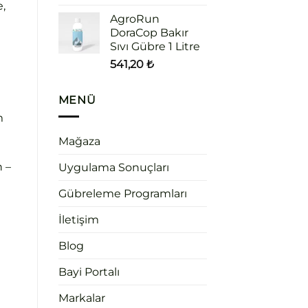
e,
AgroRun
DoraCop Bakır
Sıvı Gübre 1 Litre
541,20
₺
MENÜ
m
Mağaza
n –
Uygulama Sonuçları
Gübreleme Programları
İletişim
Blog
Bayi Portalı
Markalar