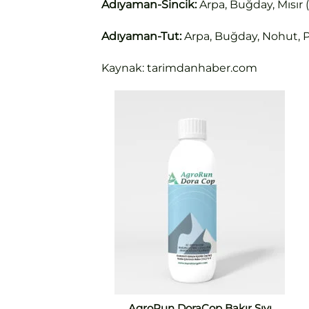
Adıyaman-Sincik:
Arpa, Buğday, Mısır 
Adıyaman-Tut:
Arpa, Buğday, Nohut, P
Kaynak: tarimdanhaber.com
AgroRun DoraCop Bakır Sıvı