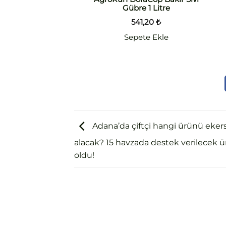
Gübre 1 Litre
541,20
₺
Sepete Ekle
Adana’da çiftçi hangi ürünü eker
alacak? 15 havzada destek verilecek ür
oldu!