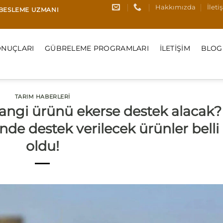
Hakkımızda
İleti
I BESLEME UZMANI
NUÇLARI
GÜBRELEME PROGRAMLARI
İLETIŞIM
BLOG
TARIM HABERLERI
hangi ürünü ekerse destek alacak?
nde destek verilecek ürünler belli
oldu!