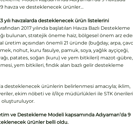
e 9 havza ve desteklenecek ürünler…
 yılı havzalarda desteklenecek ürün listelerini
rafından 2017 yılında başlatılan Havza Bazlı Destekleme
ğı bulunan, stratejik öneme haiz, bölgesel önem arz ede
al üretim açısından önemli 21 üründe (buğday, arpa, çavd
rcimek, nohut, kuru fasulye, pamuk, soya, yağlık ayçiçeği,
inyağı, patates, soğan (kuru) ve yem bitkileri) mazot-gübre,
mesi, yem bitkileri, fındık alan bazlı gelir destekleme
a desteklenecek ürünlerin belirlenmesi amacıyla; iklim,
 veriler, ekim nöbeti ve il/ilçe müdürlükleri ile STK öneriler
i oluşturuluyor.
Üretim ve Destekleme Modeli kapsamında Adıyaman’da 9
eklenecek ürünler belli oldu.