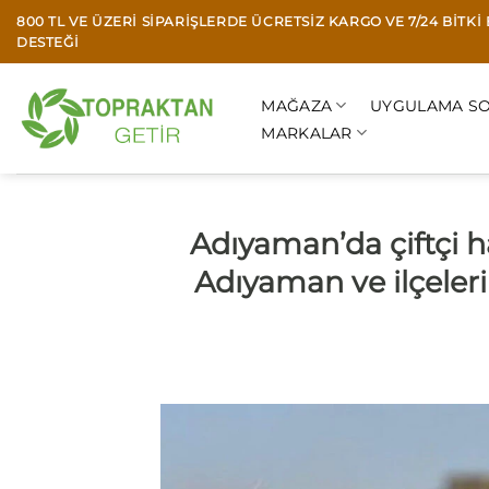
İçeriğe
800 TL VE ÜZERI SIPARIŞLERDE ÜCRETSIZ KARGO VE 7/24 BITK
atla
DESTEĞI
MAĞAZA
UYGULAMA SO
MARKALAR
Adıyaman’da çiftçi 
Adıyaman ve ilçeleri