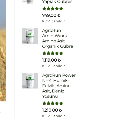
Yaprak Gübresi
5 üzerinden
749,00
₺
5.00
oy
KDV Dahildir
aldı
AgroRun
AminoWork
Amino Asit
Organik Gübre
5 üzerinden
1.119,00
₺
5.00
oy
KDV Dahildir
aldı
AgroRun Power
NPK, Humik-
Fulvik, Amino
Asit, Deniz
Yosunu
5 üzerinden
1.210,00
₺
.
5.00
oy
KDV Dahildir
aldı