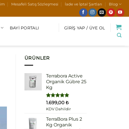
şim
Mesafeli Satış Sözleşmesi
İade ve İptal Şartları
Blog
BAYI PORTALI
GIRIŞ YAP / ÜYE OL
ÜRÜNLER
Terrabora Active
Organik Gübre 25
Kg
5 üzerinden
1.699,00
₺
5.00
oy
KDV Dahildir
aldı
TerraBora Plus 2
Kg Organik