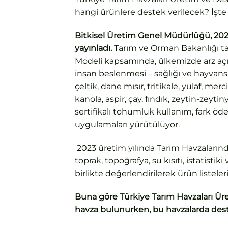
hangi ürünlere destek verilecek? İşt
Bitkisel Üretim Genel Müdürlüğü, 2023
yayınladı.
Tarım ve Orman Bakanlığı ta
Modeli kapsamında, ülkemizde arz açı
insan beslenmesi – sağlığı ve hayvans
çeltik, dane mısır, tritikale, yulaf, me
kanola, aspir, çay, fındık, zeytin-zeyt
sertifikalı tohumluk kullanım, fark öde
uygulamaları yürütülüyor.
2023 üretim yılında Tarım Havzalarınd
toprak, topoğrafya, su kısıtı, istatistiki
birlikte değerlendirilerek ürün listeler
Buna göre Türkiye Tarım Havzaları 
havza bulunurken, bu havzalarda dest