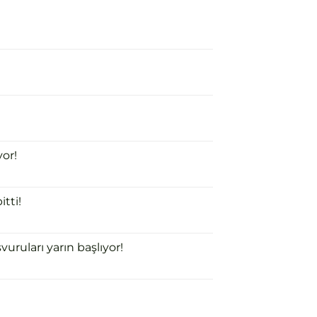
or!
tti!
uruları yarın başlıyor!