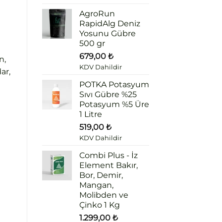
AgroRun
RapidAlg Deniz
Yosunu Gübre
500 gr
679,00
₺
n,
KDV Dahildir
ar,
POTKA Potasyum
Sıvı Gübre %25
Potasyum %5 Üre
1 Litre
519,00
₺
KDV Dahildir
Combi Plus - İz
i
Element Bakır,
Bor, Demir,
Mangan,
Molibden ve
Çinko 1 Kg
1.299,00
₺