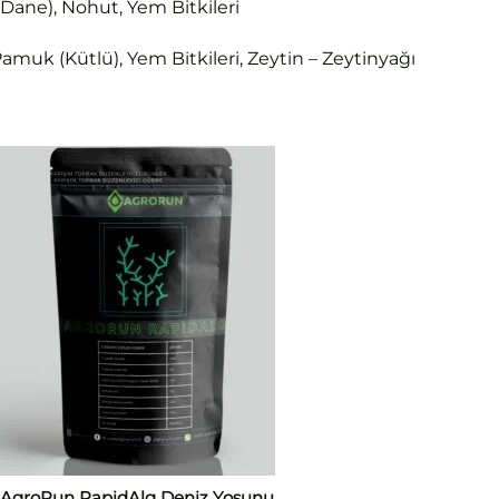
(Dane), Nohut, Yem Bitkileri
amuk (Kütlü), Yem Bitkileri, Zeytin – Zeytinyağı
AgroRun RapidAlg Deniz Yosunu